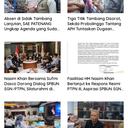
Absen di Sidak Tambang
Tiga Titik Tambang Disorot,
Lanjutan, SAE PATENANG
Sekda Probolinggo Tantang
Ungkap Agenda yang Sudah
APH Tuntaskan Dugaan
Dijadwalkan
Tambang Ilegal
Nasim Khan Bersama Sufmi
Fasilitasi HM Nasim Khan
Dasco Dorong Dialog SPBUN
Berlanjut ke Respons Resmi
SGN–PTPN, Silaturahmi di
PTPN III, Aspirasi SPBUN SGN
Senayan Tutup Babak
Kini Masuki Tahap
Polemik
Pembahasan Dijajaran
Direksi