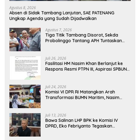
Agustus 8, 2026
Absen di Sidak Tambang Lanjutan, SAE PATENANG
Ungkap Agenda yang Sudah Dijadwalkan
Agustus 7, 2026
Tiga Titik Tambang Disorot, Sekda
Probolinggo Tantang APH Tuntaskan
Dugaan Tambang Ilegal
Juli 26, 2026
Fasilitasi HM Nasim Khan Berlanjut ke
Respons Resmi PTPN III, Aspirasi SPBUN
SGN Kini Masuki Tahap Pembahasan
Dijajaran Direksi
Juli 24, 2026
Komisi VI DPR RI Matangkan Arah
Transformasi BUMN Maritim, Nasim
Khan Tekankan Sinergi Nasional
Juli 13, 2026
Bawa Salinan LHP BPK ke Komisi IV
DPRD, Eko Febriyanto Tegaskan
Pengawasan Dewan Wajib Berbasis
Data Resmi Negara