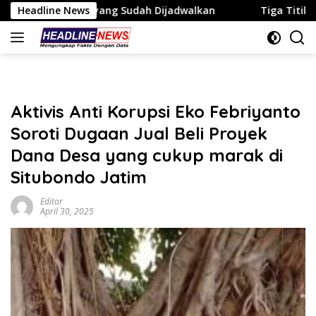
Langsung
g Sudah Dijadwalkan
Headline News
Tiga Titik Tambang Disorot, Se
ke
konten
Aktivis Anti Korupsi Eko Febriyanto
Soroti Dugaan Jual Beli Proyek
Dana Desa yang cukup marak di
Situbondo Jatim
Editor
April 30, 2025