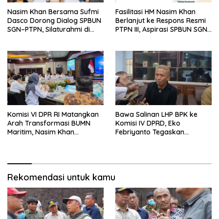
Nasim Khan Bersama Sufmi
Fasilitasi HM Nasim Khan
Dasco Dorong Dialog SPBUN
Berlanjut ke Respons Resmi
SGN–PTPN, Silaturahmi di
PTPN III, Aspirasi SPBUN SGN
Senayan Tutup Babak
Kini Masuki Tahap
Polemik
Pembahasan Dijajaran
Direksi
Komisi VI DPR RI Matangkan
Bawa Salinan LHP BPK ke
Arah Transformasi BUMN
Komisi IV DPRD, Eko
Maritim, Nasim Khan
Febriyanto Tegaskan
Tekankan Sinergi Nasional
Pengawasan Dewan Wajib
Berbasis Data Resmi Negara
Rekomendasi untuk kamu