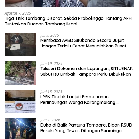
Agustus 7, 2026
Tiga Titik Tambang Disorot, Sekda Probolinggo Tantang APH
Tuntaskan Dugaan Tambang Ilegal
Juli 5, 2026
Membaca APBD Situbondo Secara Jujur:
Jangan Terlalu Cepat Menyalahkan Pusat,
Tetapi Jangan Pula Kita Menutup Mata
terhadap Tata Kelola Daerah
Juni 19, 2026
Telusuri Dokumen dan Lapangan, SITI JENAR
Sebut Isu Limbah Tampora Perlu Dibuktikan
Juni 15, 2026
LPSK Tindak Lanjuti Permohonan
Perlindungan Warga Karangmalang,
Pendampingan Tetap Berproses
Juni 7, 2026
Duka di Balik Pantura Tampora, Bidan RSUD
Besuki Yang Tewas Ditangan Suaminya
Sendiri Tinggalkan Dua Anak