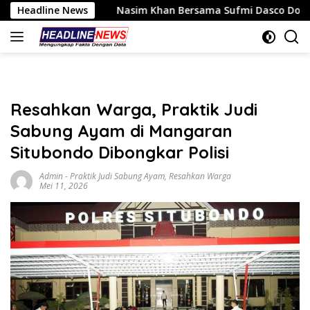
Langsung
Headline News
Nasim Khan Bersama Sufmi Dasco Dorong Dialog SPBUN 
ke
konten
Resahkan Warga, Praktik Judi
Sabung Ayam di Mangaran
Situbondo Dibongkar Polisi
Admin
-
Praktik Judi Sabung Ayam
,
Resahkan Warga
Mei 11, 2026