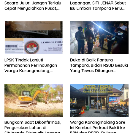
Secara Jujur: Jangan Terlalu
Lapangan, SITI JENAR Sebut
Cepat Menyalahkan Pusat,
Isu Limbah Tampora Perlu
Tetapi Jangan Pula Kita
Dibuktikan
Menutup Mata terhadap Tata
Kelola Daerah
LPSK Tindak Lanjuti
Duka di Balik Pantura
Permohonan Perlindungan
Tampora, Bidan RSUD Besuki
Warga Karangmalang,
Yang Tewas Ditangan
Pendampingan Tetap
Suaminya Sendiri Tinggalkan
Berproses
Dua Anak
Bungkam Saat Dikonfirmasi,
Warga Karangmalang Sore
Pengurukan Lahan di
Ini Kembali Perkuat Bukti ke
Situbondo Disinyalir Langgar
BPN dan DPRD, Dukung