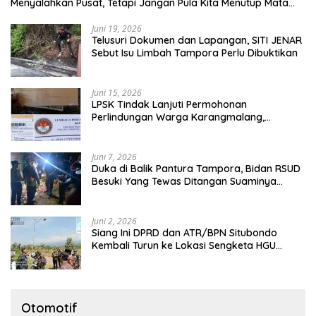
Menyalahkan Pusat, Tetapi Jangan Pula Kita Menutup Mata
terhadap Tata Kelola Daerah
Juni 19, 2026
Telusuri Dokumen dan Lapangan, SITI JENAR
Sebut Isu Limbah Tampora Perlu Dibuktikan
Juni 15, 2026
LPSK Tindak Lanjuti Permohonan
Perlindungan Warga Karangmalang,
Pendampingan Tetap Berproses
Juni 7, 2026
Duka di Balik Pantura Tampora, Bidan RSUD
Besuki Yang Tewas Ditangan Suaminya
Sendiri Tinggalkan Dua Anak
Juni 2, 2026
Siang Ini DPRD dan ATR/BPN Situbondo
Kembali Turun ke Lokasi Sengketa HGU
Karangmalang
Otomotif