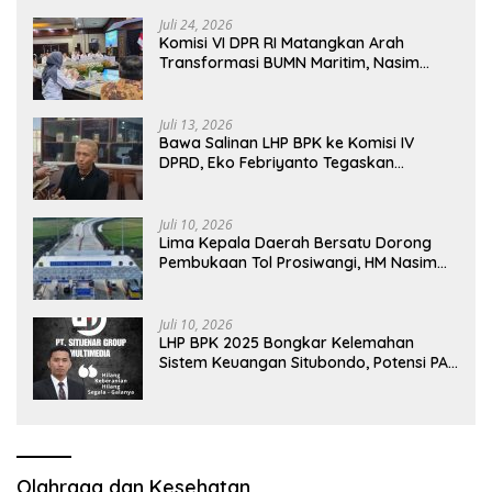
Pembahasan Dijajaran Direksi
Juli 24, 2026
Komisi VI DPR RI Matangkan Arah
Transformasi BUMN Maritim, Nasim
Khan Tekankan Sinergi Nasional
Juli 13, 2026
Bawa Salinan LHP BPK ke Komisi IV
DPRD, Eko Febriyanto Tegaskan
Pengawasan Dewan Wajib Berbasis
Data Resmi Negara
Juli 10, 2026
Lima Kepala Daerah Bersatu Dorong
Pembukaan Tol Prosiwangi, HM Nasim
Khan Fasilitasi Aspirasi ke Pemerintah
Pusat
Juli 10, 2026
LHP BPK 2025 Bongkar Kelemahan
Sistem Keuangan Situbondo, Potensi PAD
Masih Diabaikan
Olahraga dan Kesehatan