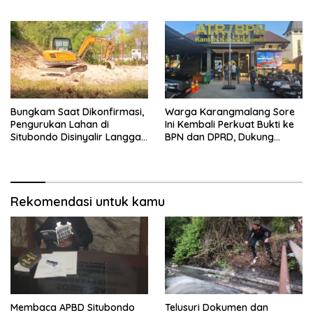
Pendampingan Tetap
Suaminya Sendiri Tinggalkan
Berproses
Dua Anak
Bungkam Saat Dikonfirmasi,
Warga Karangmalang Sore
Pengurukan Lahan di
Ini Kembali Perkuat Bukti ke
Situbondo Disinyalir Langgar
BPN dan DPRD, Dukung
Aturan Tata Ruang dan
Verifikasi HGU Kalianget
Lingkungan
Rekomendasi untuk kamu
Membaca APBD Situbondo
Telusuri Dokumen dan