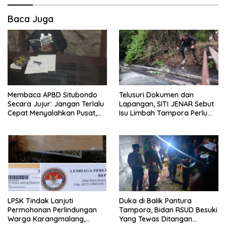
Baca Juga
Membaca APBD Situbondo
Telusuri Dokumen dan
Secara Jujur: Jangan Terlalu
Lapangan, SITI JENAR Sebut
Cepat Menyalahkan Pusat,
Isu Limbah Tampora Perlu
Tetapi Jangan Pula Kita
Dibuktikan
Menutup Mata terhadap Tata
Kelola Daerah
LPSK Tindak Lanjuti
Duka di Balik Pantura
Permohonan Perlindungan
Tampora, Bidan RSUD Besuki
Warga Karangmalang,
Yang Tewas Ditangan