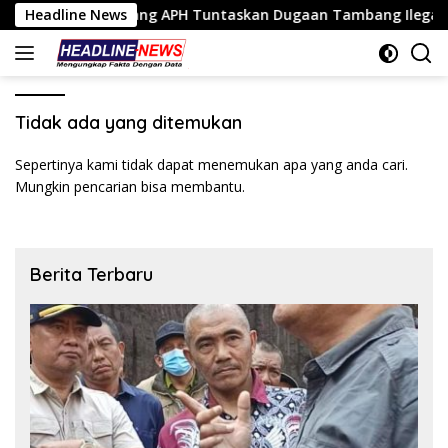
Langsung
nggo Tantang APH Tuntaskan Dugaan Tambang Ilegal
Headline News
T
ke
konten
Tidak ada yang ditemukan
Sepertinya kami tidak dapat menemukan apa yang anda cari.
Mungkin pencarian bisa membantu.
Berita Terbaru