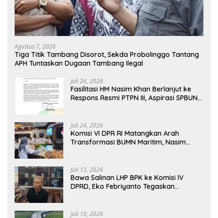
Agustus 7, 2026
Tiga Titik Tambang Disorot, Sekda Probolinggo Tantang
APH Tuntaskan Dugaan Tambang Ilegal
Juli 26, 2026
Fasilitasi HM Nasim Khan Berlanjut ke
Respons Resmi PTPN III, Aspirasi SPBUN
SGN Kini Masuki Tahap Pembahasan
Dijajaran Direksi
Juli 24, 2026
Komisi VI DPR RI Matangkan Arah
Transformasi BUMN Maritim, Nasim
Khan Tekankan Sinergi Nasional
Juli 13, 2026
Bawa Salinan LHP BPK ke Komisi IV
DPRD, Eko Febriyanto Tegaskan
Pengawasan Dewan Wajib Berbasis
Data Resmi Negara
Juli 10, 2026