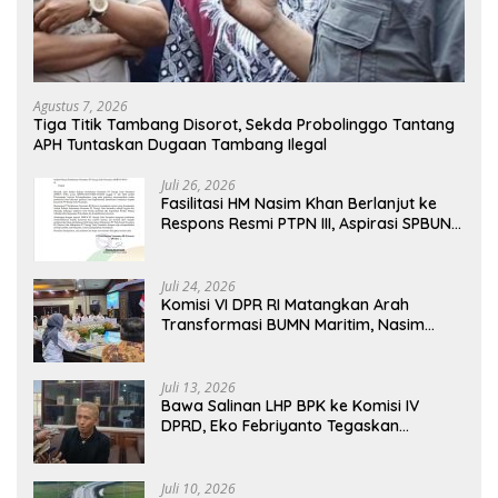
Agustus 7, 2026
Tiga Titik Tambang Disorot, Sekda Probolinggo Tantang
APH Tuntaskan Dugaan Tambang Ilegal
Juli 26, 2026
Fasilitasi HM Nasim Khan Berlanjut ke
Respons Resmi PTPN III, Aspirasi SPBUN
SGN Kini Masuki Tahap Pembahasan
Dijajaran Direksi
Juli 24, 2026
Komisi VI DPR RI Matangkan Arah
Transformasi BUMN Maritim, Nasim
Khan Tekankan Sinergi Nasional
Juli 13, 2026
Bawa Salinan LHP BPK ke Komisi IV
DPRD, Eko Febriyanto Tegaskan
Pengawasan Dewan Wajib Berbasis
Data Resmi Negara
Juli 10, 2026