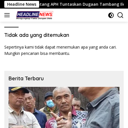
Langsung
bolinggo Tantang APH Tuntaskan Dugaan Tambang Ilegal
Headline News
ke
konten
Tidak ada yang ditemukan
Sepertinya kami tidak dapat menemukan apa yang anda cari.
Mungkin pencarian bisa membantu.
Berita Terbaru