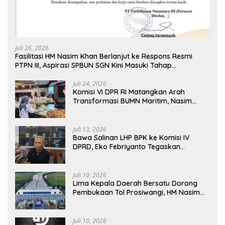
Juli 26, 2026
Fasilitasi HM Nasim Khan Berlanjut ke Respons Resmi
PTPN III, Aspirasi SPBUN SGN Kini Masuki Tahap
Pembahasan Dijajaran Direksi
Juli 24, 2026
Komisi VI DPR RI Matangkan Arah
Transformasi BUMN Maritim, Nasim
Khan Tekankan Sinergi Nasional
Juli 13, 2026
Bawa Salinan LHP BPK ke Komisi IV
DPRD, Eko Febriyanto Tegaskan
Pengawasan Dewan Wajib Berbasis
Data Resmi Negara
Juli 10, 2026
Lima Kepala Daerah Bersatu Dorong
Pembukaan Tol Prosiwangi, HM Nasim
Khan Fasilitasi Aspirasi ke Pemerintah
Pusat
Juli 10, 2026