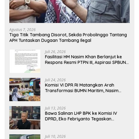
Agustus 7, 2026
Tiga Titik Tambang Disorot, Sekda Probolinggo Tantang
APH Tuntaskan Dugaan Tambang Ilegal
Juli 26, 2026
Fasilitasi HM Nasim Khan Berlanjut ke
Respons Resmi PTPN III, Aspirasi SPBUN
SGN Kini Masuki Tahap Pembahasan
Dijajaran Direksi
Juli 24, 2026
Komisi VI DPR RI Matangkan Arah
Transformasi BUMN Maritim, Nasim
Khan Tekankan Sinergi Nasional
Juli 13, 2026
Bawa Salinan LHP BPK ke Komisi IV
DPRD, Eko Febriyanto Tegaskan
Pengawasan Dewan Wajib Berbasis
Data Resmi Negara
Juli 10, 2026