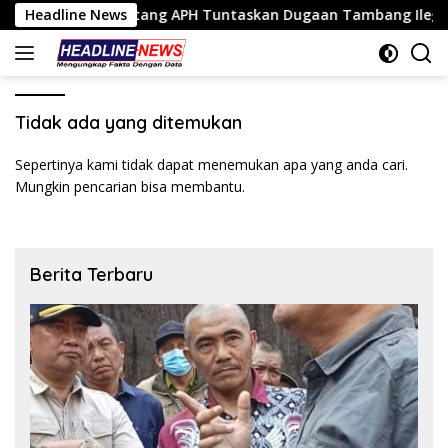
Langsung
olinggo Tantang APH Tuntaskan Dugaan Tambang Ilegal
Headline News
ke
konten
Tidak ada yang ditemukan
Sepertinya kami tidak dapat menemukan apa yang anda cari.
Mungkin pencarian bisa membantu.
Berita Terbaru