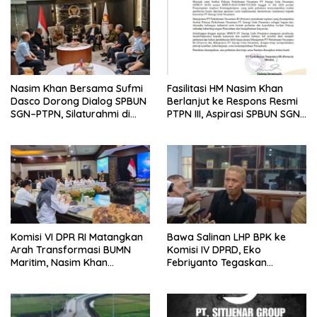
Nasim Khan Bersama Sufmi
Fasilitasi HM Nasim Khan
Dasco Dorong Dialog SPBUN
Berlanjut ke Respons Resmi
SGN–PTPN, Silaturahmi di
PTPN III, Aspirasi SPBUN SGN
Senayan Tutup Babak
Kini Masuki Tahap
Polemik
Pembahasan Dijajaran
Direksi
Komisi VI DPR RI Matangkan
Bawa Salinan LHP BPK ke
Arah Transformasi BUMN
Komisi IV DPRD, Eko
Maritim, Nasim Khan
Febriyanto Tegaskan
Tekankan Sinergi Nasional
Pengawasan Dewan Wajib
Berbasis Data Resmi Negara