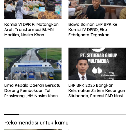
Komisi VI DPR RI Matangkan
Bawa Salinan LHP BPK ke
Arah Transformasi BUMN
Komisi IV DPRD, Eko
Maritim, Nasim Khan
Febriyanto Tegaskan
Tekankan Sinergi Nasional
Pengawasan Dewan Wajib
Berbasis Data Resmi Negara
Lima Kepala Daerah Bersatu
LHP BPK 2025 Bongkar
Dorong Pembukaan Tol
Kelemahan Sistem Keuangan
Prosiwangi, HM Nasim Khan
Situbondo, Potensi PAD Masih
Fasilitasi Aspirasi ke
Diabaikan
Pemerintah Pusat
Rekomendasi untuk kamu