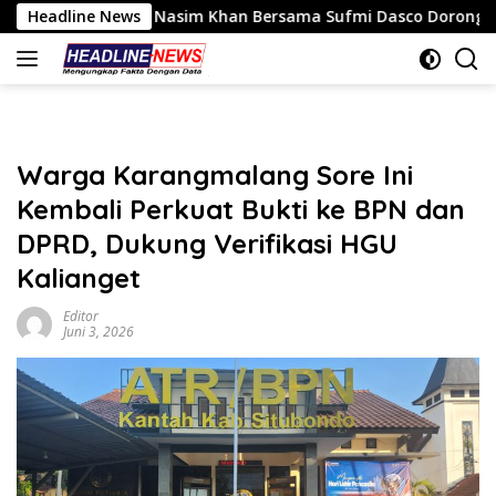
Langsung
asim Khan Bersama Sufmi Dasco Dorong Dialog SPBUN SGN–PTP
Headline News
ke
konten
Warga Karangmalang Sore Ini
Kembali Perkuat Bukti ke BPN dan
DPRD, Dukung Verifikasi HGU
Kalianget
Editor
Juni 3, 2026