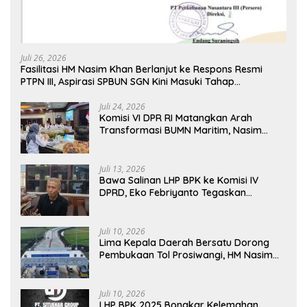
Juli 26, 2026
Fasilitasi HM Nasim Khan Berlanjut ke Respons Resmi
PTPN III, Aspirasi SPBUN SGN Kini Masuki Tahap
Pembahasan Dijajaran Direksi
Juli 24, 2026
Komisi VI DPR RI Matangkan Arah
Transformasi BUMN Maritim, Nasim
Khan Tekankan Sinergi Nasional
Juli 13, 2026
Bawa Salinan LHP BPK ke Komisi IV
DPRD, Eko Febriyanto Tegaskan
Pengawasan Dewan Wajib Berbasis
Data Resmi Negara
Juli 10, 2026
Lima Kepala Daerah Bersatu Dorong
Pembukaan Tol Prosiwangi, HM Nasim
Khan Fasilitasi Aspirasi ke Pemerintah
Pusat
Juli 10, 2026
LHP BPK 2025 Bongkar Kelemahan