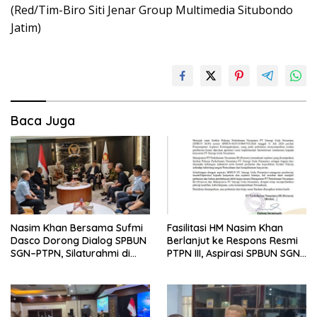
(Red/Tim-Biro Siti Jenar Group Multimedia Situbondo
Jatim)
Baca Juga
Nasim Khan Bersama Sufmi
Fasilitasi HM Nasim Khan
Dasco Dorong Dialog SPBUN
Berlanjut ke Respons Resmi
SGN–PTPN, Silaturahmi di
PTPN III, Aspirasi SPBUN SGN
Senayan Tutup Babak
Kini Masuki Tahap
Polemik
Pembahasan Dijajaran
Direksi