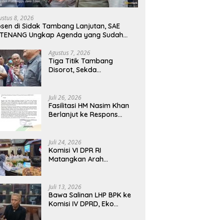
ustus 8, 2026
sen di Sidak Tambang Lanjutan, SAE
ATENANG Ungkap Agenda yang Sudah
jadwalkan
Agustus 7, 2026
Tiga Titik Tambang
Disorot, Sekda
Probolinggo Tantang APH
Tuntaskan Dugaan
Tambang Ilegal
Juli 26, 2026
Fasilitasi HM Nasim Khan
Berlanjut ke Respons
Resmi PTPN III, Aspirasi
SPBUN SGN Kini Masuki
Tahap Pembahasan
Juli 24, 2026
Dijajaran Direksi
Komisi VI DPR RI
Matangkan Arah
Transformasi BUMN
Maritim, Nasim Khan
Tekankan Sinergi Nasional
Juli 13, 2026
Bawa Salinan LHP BPK ke
Komisi IV DPRD, Eko
Febriyanto Tegaskan