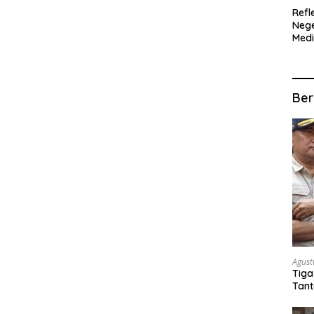
Refl
Nege
Med
Ter
SIT
MUL
Ber
Agust
Tiga
Tant