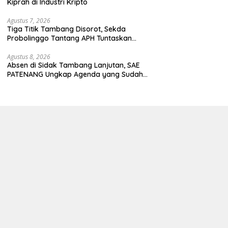
Kiprah di Industri Kripto
Agustus 7, 2026
Tiga Titik Tambang Disorot, Sekda
Probolinggo Tantang APH Tuntaskan
Dugaan Tambang Ilegal
Agustus 8, 2026
Absen di Sidak Tambang Lanjutan, SAE
PATENANG Ungkap Agenda yang Sudah
Dijadwalkan