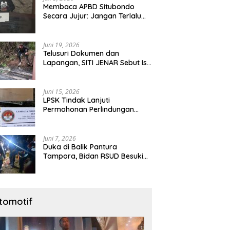
Membaca APBD Situbondo
Secara Jujur: Jangan Terlalu
Cepat Menyalahkan Pusat,
Tetapi Jangan Pula Kita
Menutup Mata terhadap Tata
Juni 19, 2026
Kelola Daerah
Telusuri Dokumen dan
Lapangan, SITI JENAR Sebut Isu
Limbah Tampora Perlu
Dibuktikan
Juni 15, 2026
LPSK Tindak Lanjuti
Permohonan Perlindungan
Warga Karangmalang,
Pendampingan Tetap
Berproses
Juni 7, 2026
Duka di Balik Pantura
Tampora, Bidan RSUD Besuki
Yang Tewas Ditangan
Suaminya Sendiri Tinggalkan
Dua Anak
tomotif