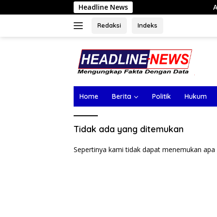
Langsung
Headline News
Absen di Sidak
ke
konten
Redaksi
Indeks
Home
Berita
Politik
Hukum
Tidak ada yang ditemukan
Sepertinya kami tidak dapat menemukan apa 