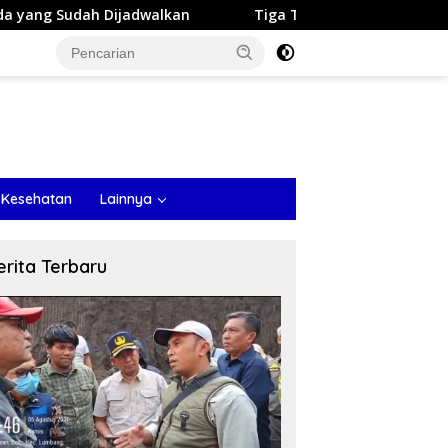
Dijadwalkan
Tiga Titik Tambang Disorot, Sekda Prob
 Kesehatan
Lainnya
erita Terbaru