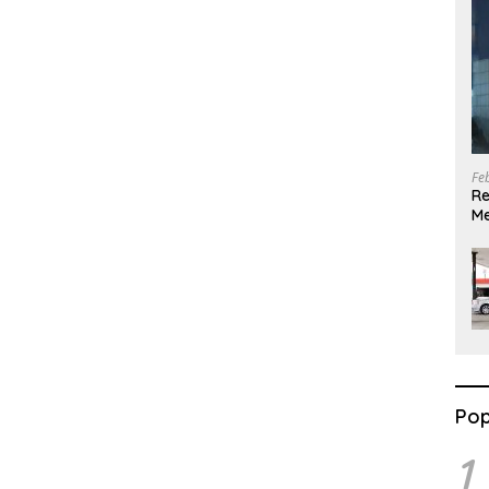
Fe
Re
Me
G
Pop
1