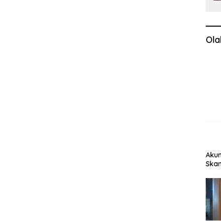
Ola
Akun
Skan