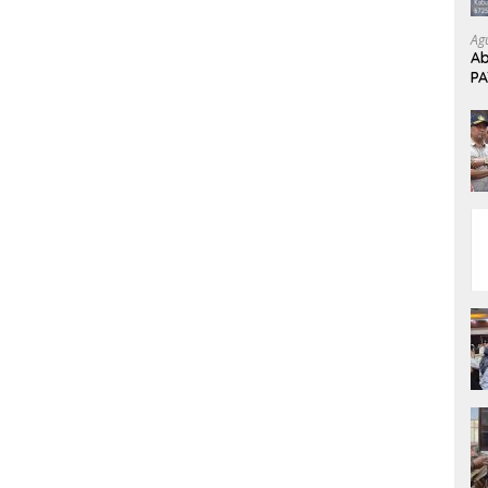
Ag
Ab
P
Di