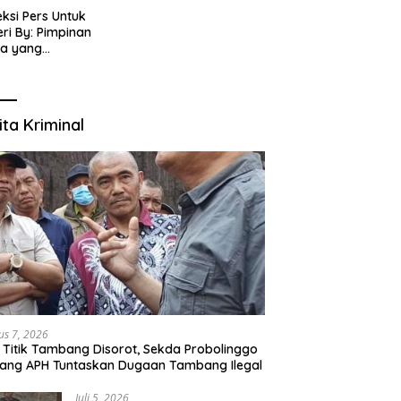
eksi Pers Untuk
ri By: Pimpinan
ia yang
gabung dalam PT
IJENAR GROUP
TIMEDIA
ita Kriminal
us 7, 2026
 Titik Tambang Disorot, Sekda Probolinggo
ang APH Tuntaskan Dugaan Tambang Ilegal
Juli 5, 2026