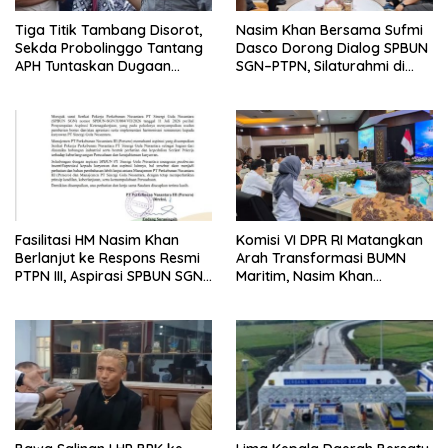
Tiga Titik Tambang Disorot,
Nasim Khan Bersama Sufmi
Sekda Probolinggo Tantang
Dasco Dorong Dialog SPBUN
APH Tuntaskan Dugaan
SGN–PTPN, Silaturahmi di
Tambang Ilegal
Senayan Tutup Babak
Polemik
Fasilitasi HM Nasim Khan
Komisi VI DPR RI Matangkan
Berlanjut ke Respons Resmi
Arah Transformasi BUMN
PTPN III, Aspirasi SPBUN SGN
Maritim, Nasim Khan
Kini Masuki Tahap
Tekankan Sinergi Nasional
Pembahasan Dijajaran
Direksi