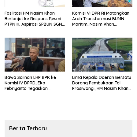
Fasilitasi HM Nasim Khan
Komisi VI DPR RI Matangkan
Berlanjut ke Respons Resmi
Arah Transformasi BUMN
PTPN III, Aspirasi SPBUN SGN
Maritim, Nasim Khan
Kini Masuki Tahap
Tekankan Sinergi Nasional
Pembahasan Dijajaran
Direksi
Bawa Salinan LHP BPK ke
Lima Kepala Daerah Bersatu
Komisi IV DPRD, Eko
Dorong Pembukaan Tol
Febriyanto Tegaskan
Prosiwangi, HM Nasim Khan
Pengawasan Dewan Wajib
Fasilitasi Aspirasi ke
Berbasis Data Resmi Negara
Pemerintah Pusat
Berita Terbaru