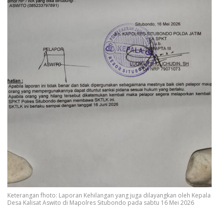
Keterangan fhoto: Laporan Kehilangan yang juga dilayangkan oleh Kepala
Desa Kalisat Aswito di Mapolres Situbondo pada sabtu 16 Mei 2026