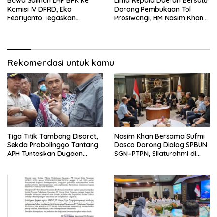
Bawa Salinan LHP BPK ke
Lima Kepala Daerah Bersatu
Komisi IV DPRD, Eko
Dorong Pembukaan Tol
Febriyanto Tegaskan
Prosiwangi, HM Nasim Khan
Pengawasan Dewan Wajib
Fasilitasi Aspirasi ke
Berbasis Data Resmi Negara
Pemerintah Pusat
Rekomendasi untuk kamu
Tiga Titik Tambang Disorot,
Nasim Khan Bersama Sufmi
Sekda Probolinggo Tantang
Dasco Dorong Dialog SPBUN
APH Tuntaskan Dugaan
SGN–PTPN, Silaturahmi di
Tambang Ilegal
Senayan Tutup Babak
Polemik