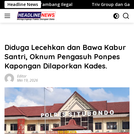
Langsung
ng Ilegal
Headline News
Triv Group dan Gabriel Rey Kukuhkan Kiprah 
ke
konten
Diduga Lecehkan dan Bawa Kabur
Santri, Oknum Pengasuh Ponpes
Kapongan Dilaporkan Kades.
Editor
Mei 19, 2026