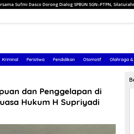
 Dialog SPBUN SGN–PTPN, Silaturahmi di Senayan Tutup Baba
Kriminal
Peristiwa
Pendidikan
Otomotif
Olahraga &
B
puan dan Penggelapan di
 Kuasa Hukum H Supriyadi