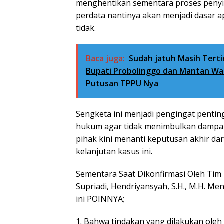
menghentikan sementara proses penyi
perdata nantinya akan menjadi dasar ap
tidak.
Baca juga:
Sudah jatuh Masih Tert
Bupati Probolinggo dan Mantan Wak
Putusan TPPU Nya
Sengketa ini menjadi pengingat penti
hukum agar tidak menimbulkan dampak 
pihak kini menanti keputusan akhir d
kelanjutan kasus ini.
Sementara Saat Dikonfirmasi Oleh Tim
Supriadi, Hendriyansyah, S.H., M.H. M
ini POINNYA;
1. Bahwa tindakan yang dilakukan oleh