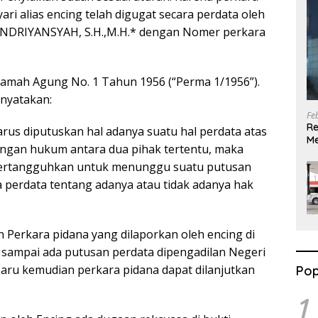
ari alias encing telah digugat secara perdata oleh
ENDRIYANSYAH, S.H.,M.H.* dengan Nomer perkara
amah Agung No. 1 Tahun 1956 (“Perma 1/1956”).
inyatakan:
Fe
Re
rus diputuskan hal adanya suatu hal perdata atas
Me
ngan hukum antara dua pihak tertentu, maka
G
pertangguhkan untuk menunggu suatu putusan
 perdata tentang adanya atau tidak adanya hak
n Perkara pidana yang dilaporkan oleh encing di
lu sampai ada putusan perdata dipengadilan Negeri
aru kemudian perkara pidana dapat dilanjutkan
Pop
1