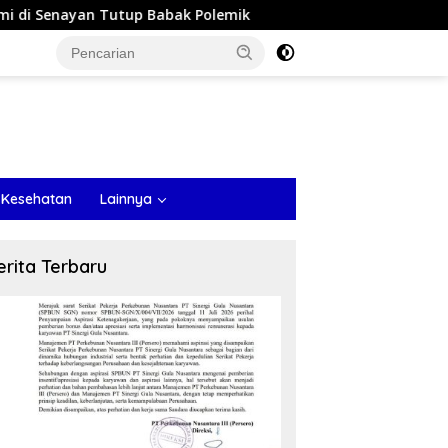
k Polemik
Fasilitasi HM Nasim Khan Berlanjut ke Respo
 Kesehatan
Lainnya
erita Terbaru