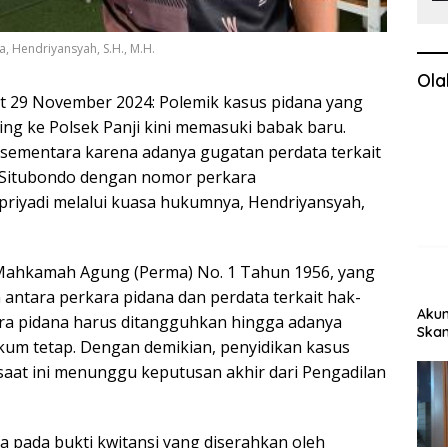
, Hendriyansyah, S.H., M.H.
Ola
at 29 November 2024: Polemik kasus pidana yang
cing ke Polsek Panji kini memasuki babak baru.
n sementara karena adanya gugatan perdata terkait
i Situbondo dengan nomor perkara
priyadi melalui kuasa hukumnya, Hendriyansyah,
Mahkamah Agung (Perma) No. 1 Tahun 1956, yang
 antara perkara pidana dan perdata terkait hak-
Akun
ra pidana harus ditangguhkan hingga adanya
Skan
um tetap. Dengan demikian, penyidikan kasus
 saat ini menunggu keputusan akhir dari Pengadilan
a pada bukti kwitansi yang diserahkan oleh