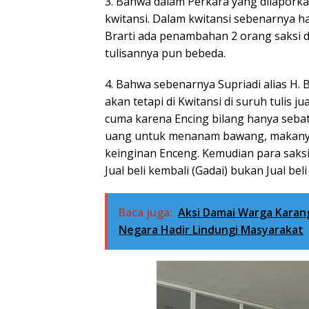
3. Bahwa dalam Perkara yang dilaporka
kwitansi. Dalam kwitansi sebenarnya han
Brarti ada penambahan 2 orang saksi d
tulisannya pun bebeda.
4. ⁠Bahwa sebenarnya Supriadi alias H
akan tetapi di Kwitansi di suruh tulis j
cuma karena Encing bilang hanya sebat
uang untuk menanam bawang, makanya
keinginan Enceng. Kemudian para saksi
Jual beli kembali (Gadai) bukan Jual beli
Baca juga:
Aksi Damai Warga Karang
Negara Hadir Lindungi Masyarakat