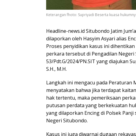
Keterangan fhoto: Supriyadi Beserta kuasa hukumnya
Headline-news.id Situbondo Jatim Jum’
dilaporkan oleh Hasyim Asyari alias En
Proses penyidikan kasus ini dihentika
perkara tersebut di Pengadilan Neger
53/Pdt.G/2024/PN.SIT yang diajukan Su
S.H., M.H.
Langkah ini mengacu pada Peraturan 
menyatakan bahwa jika terdapat kaitan
hak tertentu, maka pemeriksaan perka
putusan perdata yang berkekuatan huk
yang dilaporkan Encing di Polsek Panji
Negeri Situbondo.
Kasus ini juga diwarnai dugaan rekayas