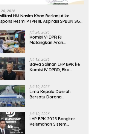
i 26, 2026
silitasi HM Nasim Khan Berlanjut ke
spons Resmi PTPN III, Aspirasi SPBUN SGN
ni Masuki Tahap Pembahasan Dijajaran
reksi
Juli 24, 2026
Komisi VI DPR RI
Matangkan Arah
Transformasi BUMN
Maritim, Nasim Khan
Tekankan Sinergi Nasional
Juli 13, 2026
Bawa Salinan LHP BPK ke
Komisi IV DPRD, Eko
Febriyanto Tegaskan
Pengawasan Dewan Wajib
Berbasis Data Resmi
Juli 10, 2026
Negara
Lima Kepala Daerah
Bersatu Dorong
Pembukaan Tol
Prosiwangi, HM Nasim
Khan Fasilitasi Aspirasi ke
Juli 10, 2026
Pemerintah Pusat
LHP BPK 2025 Bongkar
Kelemahan Sistem
Keuangan Situbondo,