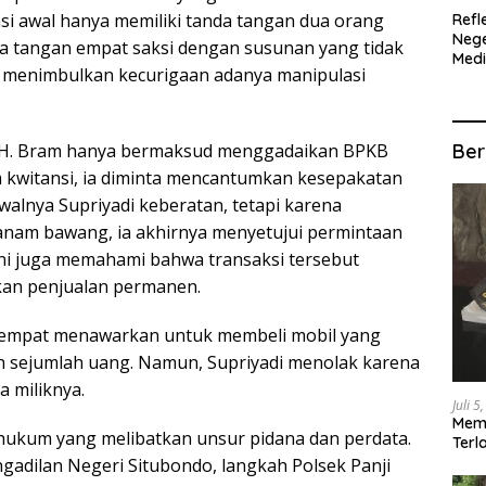
nsi awal hanya memiliki tanda tangan dua orang
Refl
Nege
a tangan empat saksi dengan susunan yang tidak
Med
, menimbulkan kecurigaan adanya manipulasi
Ter
SIT
MUL
Ber
as H. Bram hanya bermaksud menggadaikan BPKB
 kwitansi, ia diminta mencantumkan kesepakatan
 Awalnya Supriyadi keberatan, tetapi karena
am bawang, ia akhirnya menyetujui permintaan
ini juga memahami bahwa transaksi tersebut
bukan penjualan permanen.
 sempat menawarkan untuk membeli mobil yang
 sejumlah uang. Namun, Supriyadi menolak karena
 miliknya.
Juli 5
Memb
hukum yang melibatkan unsur pidana dan perdata.
Terl
Pula
adilan Negeri Situbondo, langkah Polsek Panji
Dae