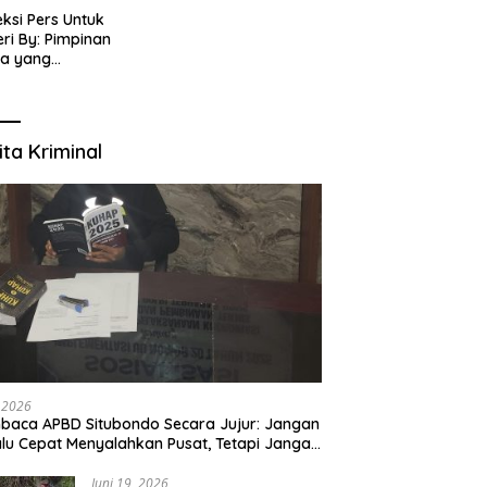
eksi Pers Untuk
ri By: Pimpinan
ia yang
gabung dalam PT
IJENAR GROUP
TIMEDIA
ita Kriminal
, 2026
aca APBD Situbondo Secara Jujur: Jangan
alu Cepat Menyalahkan Pusat, Tetapi Jangan
 Kita Menutup Mata terhadap Tata Kelola
rah
Juni 19, 2026