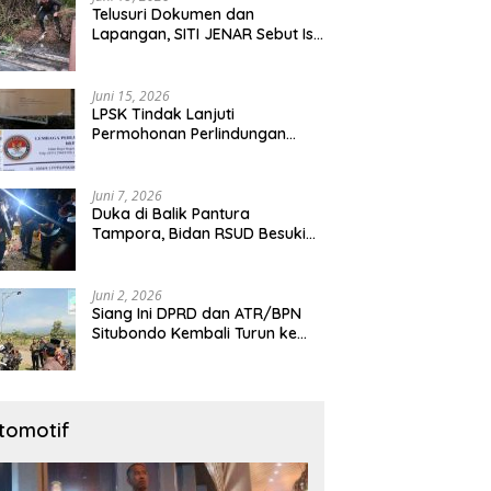
Telusuri Dokumen dan
Lapangan, SITI JENAR Sebut Isu
Limbah Tampora Perlu
Dibuktikan
Juni 15, 2026
LPSK Tindak Lanjuti
Permohonan Perlindungan
Warga Karangmalang,
Pendampingan Tetap
Berproses
Juni 7, 2026
Duka di Balik Pantura
Tampora, Bidan RSUD Besuki
Yang Tewas Ditangan
Suaminya Sendiri Tinggalkan
Dua Anak
Juni 2, 2026
Siang Ini DPRD dan ATR/BPN
Situbondo Kembali Turun ke
Lokasi Sengketa HGU
Karangmalang
tomotif