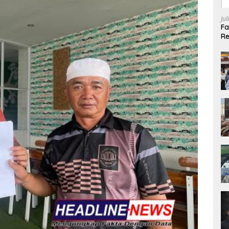
Jul
Fa
Re
Ki
Di