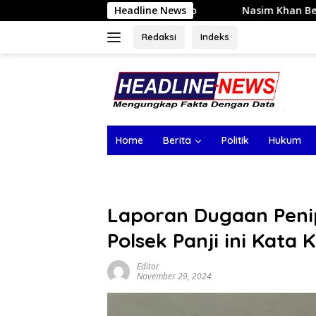
Langsung
ndustri Kripto
Nasim Khan Bersama Sufmi Dasco Dorong
Headline News
ke
konten
Redaksi
Indeks
Home
Berita
Politik
Hukum
Laporan Dugaan Peni
Polsek Panji ini Kata
Editor
November 29, 2024