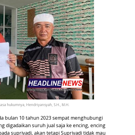
uasa hukumnya, Hendriyansyah, S.H., M.H.
pada bulan 10 tahun 2023 sempat menghubungi
ng digadaikan suruh jual saja ke encing, encing
da supriyadi, akan tetapi Supriyadi tidak mau