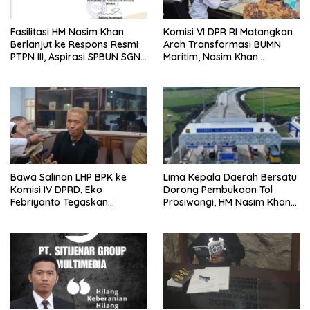
Fasilitasi HM Nasim Khan
Komisi VI DPR RI Matangkan
Berlanjut ke Respons Resmi
Arah Transformasi BUMN
PTPN III, Aspirasi SPBUN SGN
Maritim, Nasim Khan
Kini Masuki Tahap
Tekankan Sinergi Nasional
Pembahasan Dijajaran
Direksi
Bawa Salinan LHP BPK ke
Lima Kepala Daerah Bersatu
Komisi IV DPRD, Eko
Dorong Pembukaan Tol
Febriyanto Tegaskan
Prosiwangi, HM Nasim Khan
Pengawasan Dewan Wajib
Fasilitasi Aspirasi ke
Berbasis Data Resmi Negara
Pemerintah Pusat