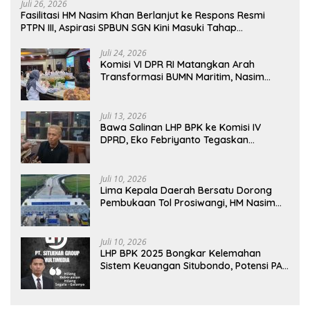
Juli 26, 2026
Fasilitasi HM Nasim Khan Berlanjut ke Respons Resmi
PTPN III, Aspirasi SPBUN SGN Kini Masuki Tahap
Pembahasan Dijajaran Direksi
Juli 24, 2026
Komisi VI DPR RI Matangkan Arah
Transformasi BUMN Maritim, Nasim
Khan Tekankan Sinergi Nasional
Juli 13, 2026
Bawa Salinan LHP BPK ke Komisi IV
DPRD, Eko Febriyanto Tegaskan
Pengawasan Dewan Wajib Berbasis
Data Resmi Negara
Juli 10, 2026
Lima Kepala Daerah Bersatu Dorong
Pembukaan Tol Prosiwangi, HM Nasim
Khan Fasilitasi Aspirasi ke Pemerintah
Pusat
Juli 10, 2026
LHP BPK 2025 Bongkar Kelemahan
Sistem Keuangan Situbondo, Potensi PAD
Masih Diabaikan