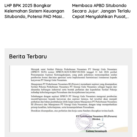
LHP BPK 2025 Bongkar
Membaca APBD Situbondo
Kelemahan Sistem Keuangan
Secara Jujur: Jangan Terlalu
Situbondo, Potensi PAD Masih
Cepat Menyalahkan Pusat,
Diabaikan
Tetapi Jangan Pula Kita
Menutup Mata terhadap Tata
Kelola Daerah
Berita Terbaru