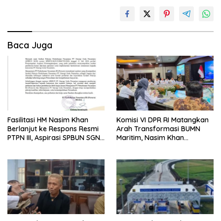
Baca Juga
Fasilitasi HM Nasim Khan
Komisi VI DPR RI Matangkan
Berlanjut ke Respons Resmi
Arah Transformasi BUMN
PTPN III, Aspirasi SPBUN SGN
Maritim, Nasim Khan
Kini Masuki Tahap
Tekankan Sinergi Nasional
Pembahasan Dijajaran
Direksi