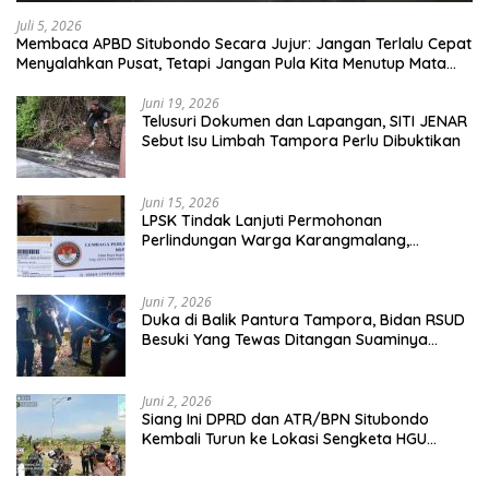
Juli 5, 2026
Membaca APBD Situbondo Secara Jujur: Jangan Terlalu Cepat
Menyalahkan Pusat, Tetapi Jangan Pula Kita Menutup Mata
terhadap Tata Kelola Daerah
Juni 19, 2026
Telusuri Dokumen dan Lapangan, SITI JENAR
Sebut Isu Limbah Tampora Perlu Dibuktikan
Juni 15, 2026
LPSK Tindak Lanjuti Permohonan
Perlindungan Warga Karangmalang,
Pendampingan Tetap Berproses
Juni 7, 2026
Duka di Balik Pantura Tampora, Bidan RSUD
Besuki Yang Tewas Ditangan Suaminya
Sendiri Tinggalkan Dua Anak
Juni 2, 2026
Siang Ini DPRD dan ATR/BPN Situbondo
Kembali Turun ke Lokasi Sengketa HGU
Karangmalang