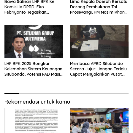
Bawa Salinan LHP BPK ke
Lima Kepala Daerah Bersatu
Komisi IV DPRD, Eko
Dorong Pembukaan Tol
Febriyanto Tegaskan
Prosiwangi, HM Nasim Khan
Pengawasan Dewan Wajib
Fasilitasi Aspirasi ke
Berbasis Data Resmi Negara
Pemerintah Pusat
LHP BPK 2025 Bongkar
Membaca APBD Situbondo
Kelemahan Sistem Keuangan
Secara Jujur: Jangan Terlalu
Situbondo, Potensi PAD Masih
Cepat Menyalahkan Pusat,
Diabaikan
Tetapi Jangan Pula Kita
Menutup Mata terhadap Tata
Kelola Daerah
Rekomendasi untuk kamu