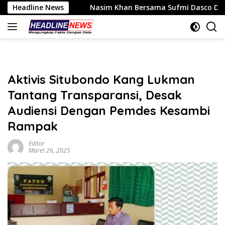
Langsung
Headline News
Nasim Khan Bersama Sufmi Dasco Dorong Dialog SPBU
ke
konten
Aktivis Situbondo Kang Lukman
Tantang Transparansi, Desak
Audiensi Dengan Pemdes Kesambi
Rampak
Editor
Maret 26, 2025