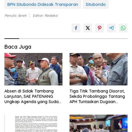
BPN Situbondo Didesak Transparan
Situbondo
Penulis: Ibreh
Editor: Redaksi
Baca Juga
Absen di Sidak Tambang
Tiga Titik Tambang Disorot,
Lanjutan, SAE PATENANG
Sekda Probolinggo Tantang
Ungkap Agenda yang Sudah
APH Tuntaskan Dugaan
Dijadwalkan
Tambang Ilegal