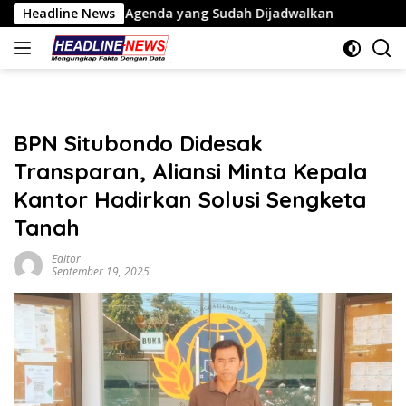
Langsung
kap Agenda yang Sudah Dijadwalkan
Headline News
Tiga Titik Tamba
ke
konten
BPN Situbondo Didesak
Transparan, Aliansi Minta Kepala
Kantor Hadirkan Solusi Sengketa
Tanah
Editor
September 19, 2025