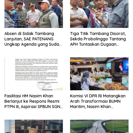
Absen di Sidak Tambang
Tiga Titik Tambang Disorot,
Lanjutan, SAE PATENANG
Sekda Probolinggo Tantang
Ungkap Agenda yang Sudah
APH Tuntaskan Dugaan
Dijadwalkan
Tambang Ilegal
Fasilitasi HM Nasim Khan
Komisi VI DPR RI Matangkan
Berlanjut ke Respons Resmi
Arah Transformasi BUMN
PTPN III, Aspirasi SPBUN SGN
Maritim, Nasim Khan
Kini Masuki Tahap
Tekankan Sinergi Nasional
Pembahasan Dijajaran
Direksi