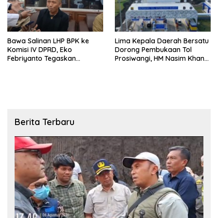
Bawa Salinan LHP BPK ke
Lima Kepala Daerah Bersatu
Komisi IV DPRD, Eko
Dorong Pembukaan Tol
Febriyanto Tegaskan
Prosiwangi, HM Nasim Khan
Pengawasan Dewan Wajib
Fasilitasi Aspirasi ke
Berbasis Data Resmi Negara
Pemerintah Pusat
Berita Terbaru