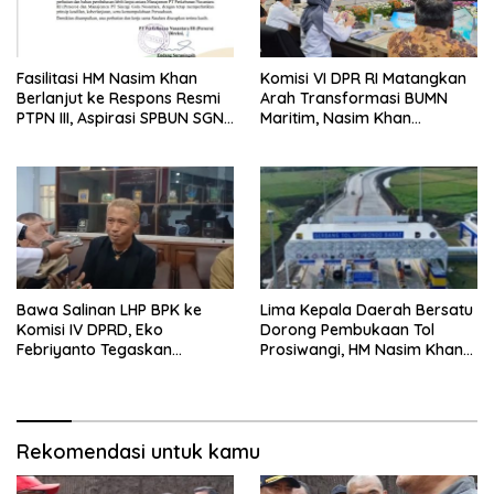
Fasilitasi HM Nasim Khan
Komisi VI DPR RI Matangkan
Berlanjut ke Respons Resmi
Arah Transformasi BUMN
PTPN III, Aspirasi SPBUN SGN
Maritim, Nasim Khan
Kini Masuki Tahap
Tekankan Sinergi Nasional
Pembahasan Dijajaran
Direksi
Bawa Salinan LHP BPK ke
Lima Kepala Daerah Bersatu
Komisi IV DPRD, Eko
Dorong Pembukaan Tol
Febriyanto Tegaskan
Prosiwangi, HM Nasim Khan
Pengawasan Dewan Wajib
Fasilitasi Aspirasi ke
Berbasis Data Resmi Negara
Pemerintah Pusat
Rekomendasi untuk kamu