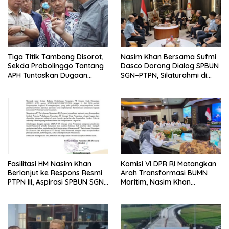
Tiga Titik Tambang Disorot,
Nasim Khan Bersama Sufmi
Sekda Probolinggo Tantang
Dasco Dorong Dialog SPBUN
APH Tuntaskan Dugaan
SGN–PTPN, Silaturahmi di
Tambang Ilegal
Senayan Tutup Babak
Polemik
Fasilitasi HM Nasim Khan
Komisi VI DPR RI Matangkan
Berlanjut ke Respons Resmi
Arah Transformasi BUMN
PTPN III, Aspirasi SPBUN SGN
Maritim, Nasim Khan
Kini Masuki Tahap
Tekankan Sinergi Nasional
Pembahasan Dijajaran
Direksi