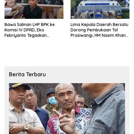
Bawa Salinan LHP BPK ke
Lima Kepala Daerah Bersatu
Komisi IV DPRD, Eko
Dorong Pembukaan Tol
Febriyanto Tegaskan
Prosiwangi, HM Nasim Khan
Pengawasan Dewan Wajib
Fasilitasi Aspirasi ke
Berbasis Data Resmi Negara
Pemerintah Pusat
Berita Terbaru