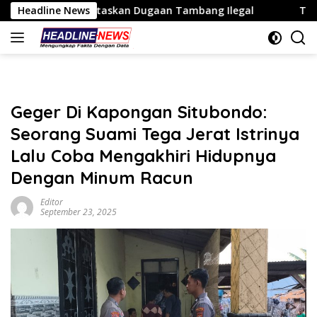
Langsung
ntaskan Dugaan Tambang Ilegal
Headline News
Triv Group dan Gabriel
ke
konten
Geger Di Kapongan Situbondo:
Seorang Suami Tega Jerat Istrinya
Lalu Coba Mengakhiri Hidupnya
Dengan Minum Racun
Editor
September 23, 2025