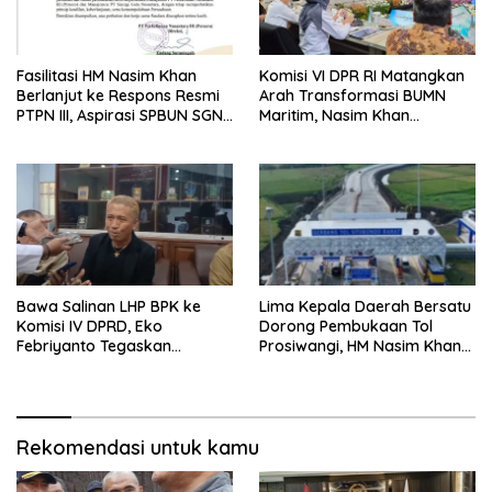
Fasilitasi HM Nasim Khan
Komisi VI DPR RI Matangkan
Berlanjut ke Respons Resmi
Arah Transformasi BUMN
PTPN III, Aspirasi SPBUN SGN
Maritim, Nasim Khan
Kini Masuki Tahap
Tekankan Sinergi Nasional
Pembahasan Dijajaran
Direksi
Bawa Salinan LHP BPK ke
Lima Kepala Daerah Bersatu
Komisi IV DPRD, Eko
Dorong Pembukaan Tol
Febriyanto Tegaskan
Prosiwangi, HM Nasim Khan
Pengawasan Dewan Wajib
Fasilitasi Aspirasi ke
Berbasis Data Resmi Negara
Pemerintah Pusat
Rekomendasi untuk kamu