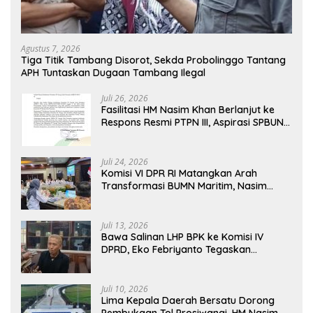
Agustus 7, 2026
Tiga Titik Tambang Disorot, Sekda Probolinggo Tantang
APH Tuntaskan Dugaan Tambang Ilegal
Juli 26, 2026
Fasilitasi HM Nasim Khan Berlanjut ke
Respons Resmi PTPN III, Aspirasi SPBUN
SGN Kini Masuki Tahap Pembahasan
Dijajaran Direksi
Juli 24, 2026
Komisi VI DPR RI Matangkan Arah
Transformasi BUMN Maritim, Nasim
Khan Tekankan Sinergi Nasional
Juli 13, 2026
Bawa Salinan LHP BPK ke Komisi IV
DPRD, Eko Febriyanto Tegaskan
Pengawasan Dewan Wajib Berbasis
Data Resmi Negara
Juli 10, 2026
Lima Kepala Daerah Bersatu Dorong