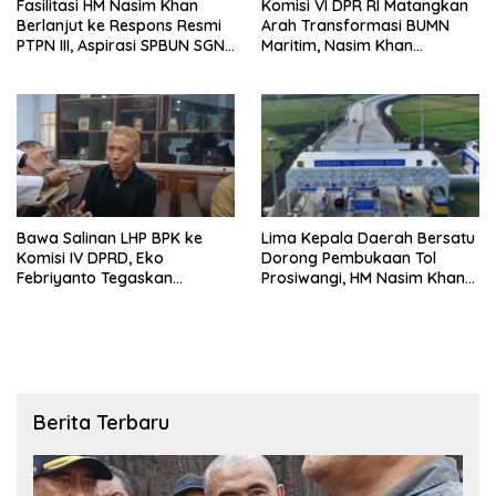
Fasilitasi HM Nasim Khan
Komisi VI DPR RI Matangkan
Berlanjut ke Respons Resmi
Arah Transformasi BUMN
PTPN III, Aspirasi SPBUN SGN
Maritim, Nasim Khan
Kini Masuki Tahap
Tekankan Sinergi Nasional
Pembahasan Dijajaran
Direksi
Bawa Salinan LHP BPK ke
Lima Kepala Daerah Bersatu
Komisi IV DPRD, Eko
Dorong Pembukaan Tol
Febriyanto Tegaskan
Prosiwangi, HM Nasim Khan
Pengawasan Dewan Wajib
Fasilitasi Aspirasi ke
Berbasis Data Resmi Negara
Pemerintah Pusat
Berita Terbaru