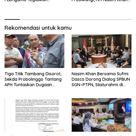
Pengawasan Dewan Wajib
Fasilitasi Aspirasi ke
Berbasis Data Resmi Negara
Pemerintah Pusat
Rekomendasi untuk kamu
Tiga Titik Tambang Disorot,
Nasim Khan Bersama Sufmi
Sekda Probolinggo Tantang
Dasco Dorong Dialog SPBUN
APH Tuntaskan Dugaan
SGN–PTPN, Silaturahmi di
Tambang Ilegal
Senayan Tutup Babak
Polemik