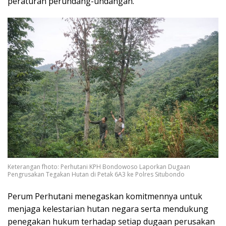
peraturan perundang-undangan.
Keterangan fhoto: Perhutani KPH Bondowoso Laporkan Dugaan
Pengrusakan Tegakan Hutan di Petak 6A3 ke Polres Situbondo
Perum Perhutani menegaskan komitmennya untuk
menjaga kelestarian hutan negara serta mendukung
penegakan hukum terhadap setiap dugaan perusakan