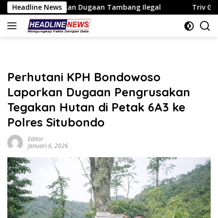
Langsung
askan Dugaan Tambang Ilegal
Headline News
Triv Group dan Gabriel Re
ke
konten
Perhutani KPH Bondowoso
Laporkan Dugaan Pengrusakan
Tegakan Hutan di Petak 6A3 ke
Polres Situbondo
Editor
Januari 6, 2026