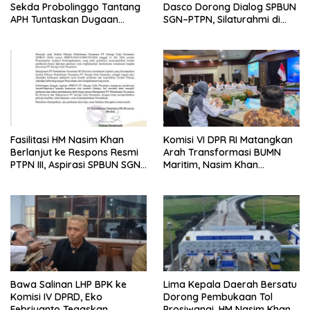
Sekda Probolinggo Tantang
Dasco Dorong Dialog SPBUN
APH Tuntaskan Dugaan
SGN–PTPN, Silaturahmi di
Tambang Ilegal
Senayan Tutup Babak
Polemik
Fasilitasi HM Nasim Khan
Komisi VI DPR RI Matangkan
Berlanjut ke Respons Resmi
Arah Transformasi BUMN
PTPN III, Aspirasi SPBUN SGN
Maritim, Nasim Khan
Kini Masuki Tahap
Tekankan Sinergi Nasional
Pembahasan Dijajaran
Direksi
Bawa Salinan LHP BPK ke
Lima Kepala Daerah Bersatu
Komisi IV DPRD, Eko
Dorong Pembukaan Tol
Febriyanto Tegaskan
Prosiwangi, HM Nasim Khan