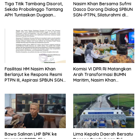
Tiga Titik Tambang Disorot,
Nasim Khan Bersama Sufmi
Sekda Probolinggo Tantang
Dasco Dorong Dialog SPBUN
APH Tuntaskan Dugaan
SGN–PTPN, Silaturahmi di
Tambang Ilegal
Senayan Tutup Babak
Polemik
Fasilitasi HM Nasim Khan
Komisi VI DPR RI Matangkan
Berlanjut ke Respons Resmi
Arah Transformasi BUMN
PTPN III, Aspirasi SPBUN SGN
Maritim, Nasim Khan
Kini Masuki Tahap
Tekankan Sinergi Nasional
Pembahasan Dijajaran
Direksi
Bawa Salinan LHP BPK ke
Lima Kepala Daerah Bersatu