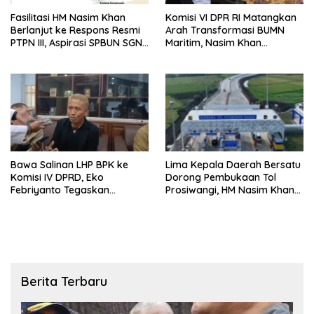
Fasilitasi HM Nasim Khan
Komisi VI DPR RI Matangkan
Berlanjut ke Respons Resmi
Arah Transformasi BUMN
PTPN III, Aspirasi SPBUN SGN
Maritim, Nasim Khan
Kini Masuki Tahap
Tekankan Sinergi Nasional
Pembahasan Dijajaran
Direksi
Bawa Salinan LHP BPK ke
Lima Kepala Daerah Bersatu
Komisi IV DPRD, Eko
Dorong Pembukaan Tol
Febriyanto Tegaskan
Prosiwangi, HM Nasim Khan
Pengawasan Dewan Wajib
Fasilitasi Aspirasi ke
Berbasis Data Resmi Negara
Pemerintah Pusat
Berita Terbaru