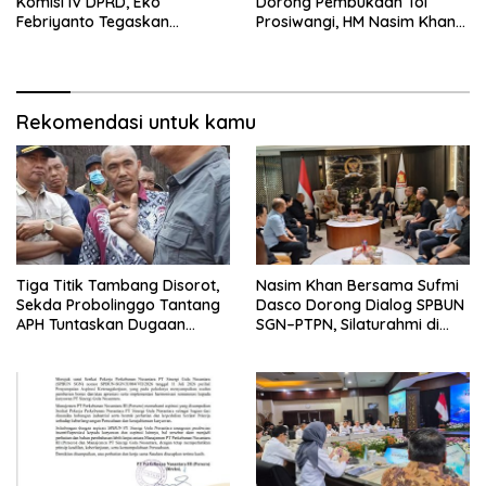
Komisi IV DPRD, Eko
Dorong Pembukaan Tol
Febriyanto Tegaskan
Prosiwangi, HM Nasim Khan
Pengawasan Dewan Wajib
Fasilitasi Aspirasi ke
Berbasis Data Resmi Negara
Pemerintah Pusat
Rekomendasi untuk kamu
Tiga Titik Tambang Disorot,
Nasim Khan Bersama Sufmi
Sekda Probolinggo Tantang
Dasco Dorong Dialog SPBUN
APH Tuntaskan Dugaan
SGN–PTPN, Silaturahmi di
Tambang Ilegal
Senayan Tutup Babak
Polemik