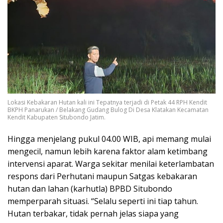
Lokasi Kebakaran Hutan kali ini Tepatnya terjadi di Petak 44 RPH Kendit
BKPH Panarukan / Belakang Gudang Bulog Di Desa Klatakan Kecamatan
Kendit Kabupaten Situbondo Jatim.
Hingga menjelang pukul 04.00 WIB, api memang mulai
mengecil, namun lebih karena faktor alam ketimbang
intervensi aparat. Warga sekitar menilai keterlambatan
respons dari Perhutani maupun Satgas kebakaran
hutan dan lahan (karhutla) BPBD Situbondo
memperparah situasi. “Selalu seperti ini tiap tahun.
Hutan terbakar, tidak pernah jelas siapa yang