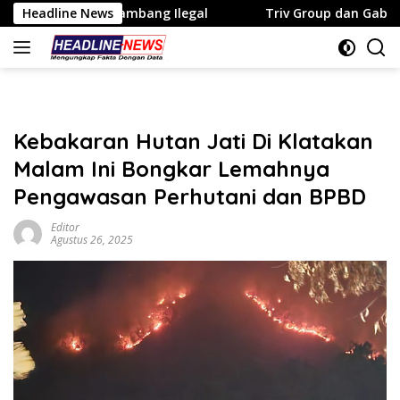
Langsung
bang Ilegal
Headline News
Triv Group dan Gabriel Rey Kukuhkan Kiprah
ke
konten
Kebakaran Hutan Jati Di Klatakan
Malam Ini Bongkar Lemahnya
Pengawasan Perhutani dan BPBD
Editor
Agustus 26, 2025