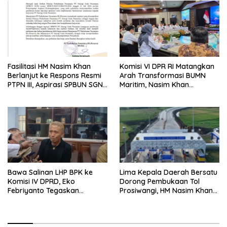
Fasilitasi HM Nasim Khan
Komisi VI DPR RI Matangkan
Berlanjut ke Respons Resmi
Arah Transformasi BUMN
PTPN III, Aspirasi SPBUN SGN
Maritim, Nasim Khan
Kini Masuki Tahap
Tekankan Sinergi Nasional
Pembahasan Dijajaran
Direksi
Bawa Salinan LHP BPK ke
Lima Kepala Daerah Bersatu
Komisi IV DPRD, Eko
Dorong Pembukaan Tol
Febriyanto Tegaskan
Prosiwangi, HM Nasim Khan
Pengawasan Dewan Wajib
Fasilitasi Aspirasi ke
Berbasis Data Resmi Negara
Pemerintah Pusat