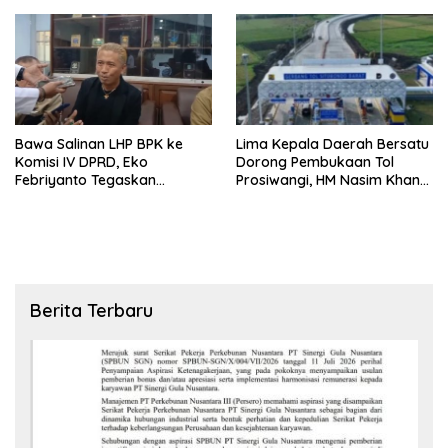
Pembahasan Dijajaran
Direksi
Bawa Salinan LHP BPK ke
Lima Kepala Daerah Bersatu
Komisi IV DPRD, Eko
Dorong Pembukaan Tol
Febriyanto Tegaskan
Prosiwangi, HM Nasim Khan
Pengawasan Dewan Wajib
Fasilitasi Aspirasi ke
Berbasis Data Resmi Negara
Pemerintah Pusat
Berita Terbaru