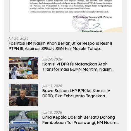
Juli 26, 2026
Fasilitasi HM Nasim Khan Berlanjut ke Respons Resmi
PTPN III, Aspirasi SPBUN SGN Kini Masuki Tahap
Pembahasan Dijajaran Direksi
Juli 24, 2026
Komisi VI DPR RI Matangkan Arah
Transformasi BUMN Maritim, Nasim
Khan Tekankan Sinergi Nasional
Juli 13, 2026
Bawa Salinan LHP BPK ke Komisi IV
DPRD, Eko Febriyanto Tegaskan
Pengawasan Dewan Wajib Berbasis
Data Resmi Negara
Juli 10, 2026
Lima Kepala Daerah Bersatu Dorong
Pembukaan Tol Prosiwangi, HM Nasim
Khan Fasilitasi Aspirasi ke Pemerintah