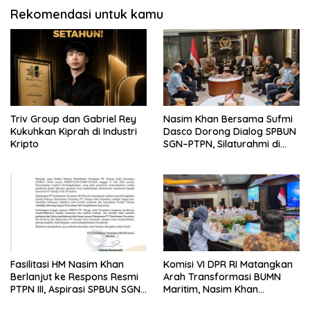
Rekomendasi untuk kamu
Triv Group dan Gabriel Rey
Nasim Khan Bersama Sufmi
Kukuhkan Kiprah di Industri
Dasco Dorong Dialog SPBUN
Kripto
SGN–PTPN, Silaturahmi di
Senayan Tutup Babak
Polemik
Fasilitasi HM Nasim Khan
Komisi VI DPR RI Matangkan
Berlanjut ke Respons Resmi
Arah Transformasi BUMN
PTPN III, Aspirasi SPBUN SGN
Maritim, Nasim Khan
Kini Masuki Tahap
Tekankan Sinergi Nasional