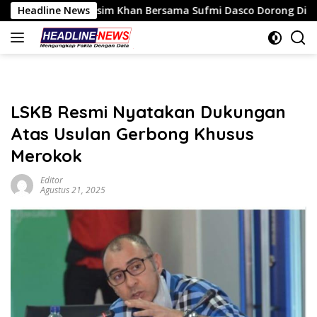
Langsung
asim Khan Bersama Sufmi Dasco Dorong Dialog SPBUN SGN–PTPN
Headline News
ke
konten
LSKB Resmi Nyatakan Dukungan
Atas Usulan Gerbong Khusus
Merokok
Editor
Agustus 21, 2025