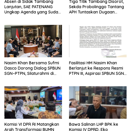
Absen di Sidak Tambang
Tiga Titik Tambang Disorot,
Lanjutan, SAE PATENANG
Sekda Probolinggo Tantang
Ungkap Agenda yang Sudah
APH Tuntaskan Dugaan
Dijadwalkan
Tambang Ilegal
Nasim Khan Bersama Sufmi
Fasilitasi HM Nasim Khan
Dasco Dorong Dialog SPBUN
Berlanjut ke Respons Resmi
SGN–PTPN, Silaturahmi di
PTPN III, Aspirasi SPBUN SGN
Senayan Tutup Babak
Kini Masuki Tahap
Polemik
Pembahasan Dijajaran
Direksi
Komisi VI DPR RI Matangkan
Bawa Salinan LHP BPK ke
Arah Transformasi BUMN
Komisi IV DPRD, Eko