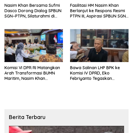
Nasim Khan Bersama Sufmi
Fasilitasi HM Nasim Khan
Dasco Dorong Dialog SPBUN
Berlanjut ke Respons Resmi
SGN–PTPN, Silaturahmi di
PTPN III, Aspirasi SPBUN SGN
Senayan Tutup Babak
Kini Masuki Tahap
Polemik
Pembahasan Dijajaran
Direksi
Komisi VI DPR RI Matangkan
Bawa Salinan LHP BPK ke
Arah Transformasi BUMN
Komisi IV DPRD, Eko
Maritim, Nasim Khan
Febriyanto Tegaskan
Tekankan Sinergi Nasional
Pengawasan Dewan Wajib
Berbasis Data Resmi Negara
Berita Terbaru