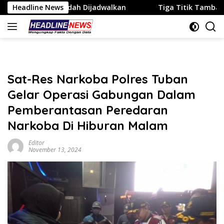
Langsung
ah Dijadwalkan
Headline News
Tiga Titik Tambang Disorot, Sekda P
ke
konten
Sat-Res Narkoba Polres Tuban
Gelar Operasi Gabungan Dalam
Pemberantasan Peredaran
Narkoba Di Hiburan Malam
Editor
November 13, 2024