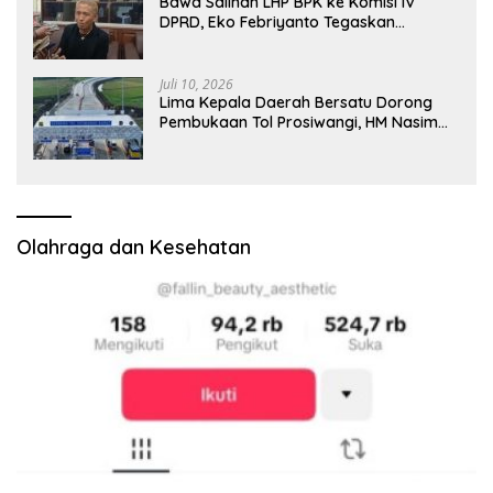
Bawa Salinan LHP BPK ke Komisi IV
DPRD, Eko Febriyanto Tegaskan
Pengawasan Dewan Wajib Berbasis
Data Resmi Negara
Juli 10, 2026
Lima Kepala Daerah Bersatu Dorong
Pembukaan Tol Prosiwangi, HM Nasim
Khan Fasilitasi Aspirasi ke Pemerintah
Pusat
Olahraga dan Kesehatan