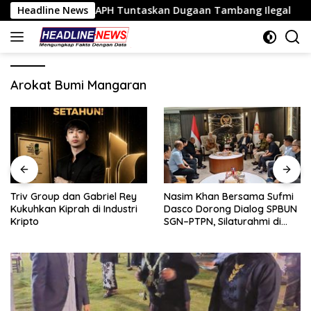
Langsung
o Tantang APH Tuntaskan Dugaan Tambang Ilegal
Headline News
Triv 
ke
konten
Arokat Bumi Mangaran
Triv Group dan Gabriel Rey
Nasim Khan Bersama Sufmi
Kukuhkan Kiprah di Industri
Dasco Dorong Dialog SPBUN
Kripto
SGN–PTPN, Silaturahmi di
Senayan Tutup Babak
Polemik