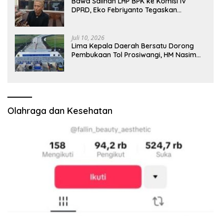
Bawa Salinan LHP BPK ke Komisi IV
DPRD, Eko Febriyanto Tegaskan
Pengawasan Dewan Wajib Berbasis
Data Resmi Negara
Juli 10, 2026
Lima Kepala Daerah Bersatu Dorong
Pembukaan Tol Prosiwangi, HM Nasim
Khan Fasilitasi Aspirasi ke Pemerintah
Pusat
Olahraga dan Kesehatan