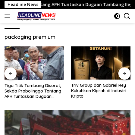
Langsung
nggo Tantang APH Tuntaskan Dugaan Tambang Ilegal
Headline News
Tr
ke
konten
packaging premium
Triv Group dan Gabriel Rey
Nasim Khan Bersama Sufmi
Kukuhkan Kiprah di Industri
Dasco Dorong Dialog SPBUN
Kripto
SGN–PTPN, Silaturahmi di
Senayan Tutup Babak
Polemik