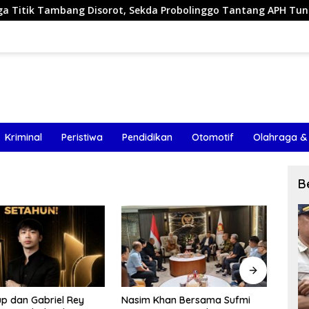
 Disorot, Sekda Probolinggo Tantang APH Tuntaskan Dugaan T
Kriminal
Peristiwa
Pendidikan
Otomotif
Olahraga &
B
han Bersama Sufmi
Fasilitasi HM Nasim Khan
Komis