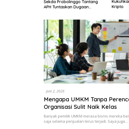
Kukuhkan Kiprah di Industri
Dasco D
linggo Tantang
Kripto
SGN–PTPN
kan Dugaan
Senayan 
gal
Juni 2, 2026
Mengapa UMKM Tanpa Perenc
Organisasi Sulit Naik Kelas
Banyak pemilik UMKM merasa bisnis mereka berj
saja selama penjualan terus terjadi. Saya juga…