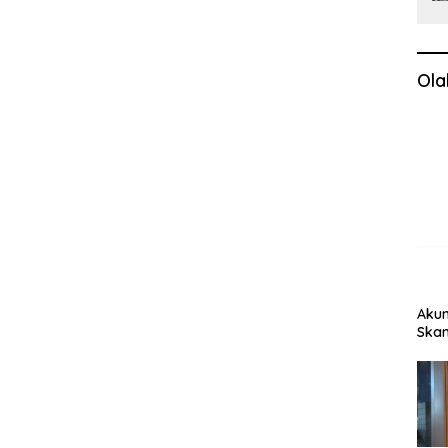
Ola
Akun
Skan