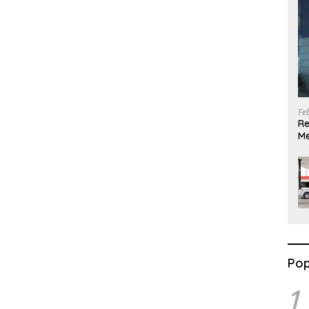
Fe
Re
Me
G
Pop
1