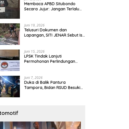
Membaca APBD Situbondo
Secara Jujur: Jangan Terlalu
Cepat Menyalahkan Pusat,
Tetapi Jangan Pula Kita
Menutup Mata terhadap Tata
Juni 19, 2026
Kelola Daerah
Telusuri Dokumen dan
Lapangan, SITI JENAR Sebut Isu
Limbah Tampora Perlu
Dibuktikan
Juni 15, 2026
LPSK Tindak Lanjuti
Permohonan Perlindungan
Warga Karangmalang,
Pendampingan Tetap
Berproses
Juni 7, 2026
Duka di Balik Pantura
Tampora, Bidan RSUD Besuki
Yang Tewas Ditangan
Suaminya Sendiri Tinggalkan
Dua Anak
tomotif