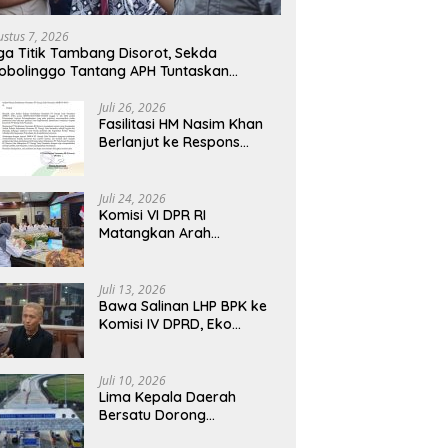
 Transformasi BUMN
Komisi IV DPRD, Eko Febriyanto
D
tim, Nasim Khan Tekankan
Tegaskan Pengawasan Dewan
P
ustus 7, 2026
gi Nasional
Wajib Berbasis Data Resmi
Fa
ga Titik Tambang Disorot, Sekda
Negara
P
obolinggo Tantang APH Tuntaskan
gaan Tambang Ilegal
Juli 26, 2026
Fasilitasi HM Nasim Khan
Berlanjut ke Respons
Resmi PTPN III, Aspirasi
SPBUN SGN Kini Masuki
Tahap Pembahasan
Juli 24, 2026
Dijajaran Direksi
Komisi VI DPR RI
Matangkan Arah
Transformasi BUMN
Maritim, Nasim Khan
Tekankan Sinergi Nasional
Juli 13, 2026
Bawa Salinan LHP BPK ke
Komisi IV DPRD, Eko
Febriyanto Tegaskan
Pengawasan Dewan Wajib
Berbasis Data Resmi
Juli 10, 2026
Negara
Lima Kepala Daerah
Bersatu Dorong
Pembukaan Tol