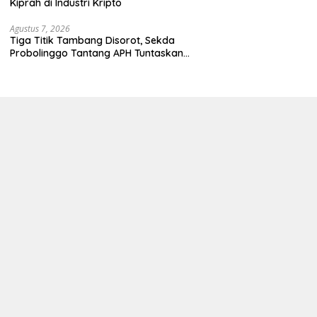
Kiprah di Industri Kripto
Agustus 7, 2026
Tiga Titik Tambang Disorot, Sekda
Probolinggo Tantang APH Tuntaskan
Dugaan Tambang Ilegal