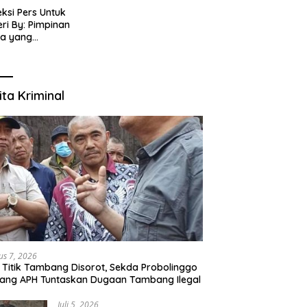
eksi Pers Untuk
ri By: Pimpinan
ia yang
gabung dalam PT
IJENAR GROUP
TIMEDIA
ita Kriminal
us 7, 2026
 Titik Tambang Disorot, Sekda Probolinggo
ang APH Tuntaskan Dugaan Tambang Ilegal
Juli 5, 2026