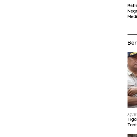
Refl
Nege
Med
Ter
SIT
MUL
Ber
Agust
Tiga
Tant