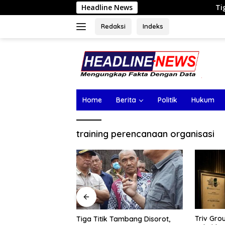
Langsung
Headline News
Tiga Titik Tambang
ke
konten
Redaksi
Indeks
Home
Berita
Politik
Hukum
training perencanaan organisasi
Triv Group dan Gabriel Rey
Nasim K
ambang Disorot,