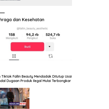
Prosiwangi, HM Nasim
Khan Fasilitasi Aspirasi ke
Pemerintah Pusat
hraga dan Kesehatan
 Tiktok Fallin Beauty Mendadak Ditutup Usai
dal Dugaan Produk Ilegal Mulai Terbongkar