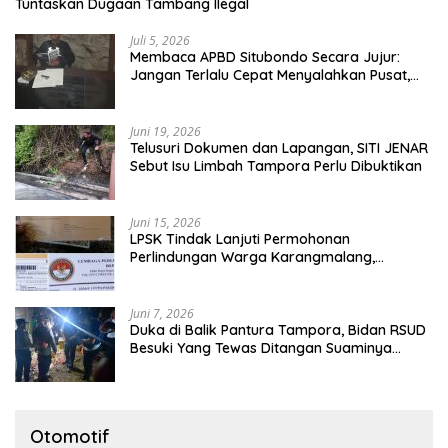
Tuntaskan Dugaan Tambang Ilegal
Juli 5, 2026
Membaca APBD Situbondo Secara Jujur:
Jangan Terlalu Cepat Menyalahkan Pusat,
Tetapi Jangan Pula Kita Menutup Mata
terhadap Tata Kelola Daerah
Juni 19, 2026
Telusuri Dokumen dan Lapangan, SITI JENAR
Sebut Isu Limbah Tampora Perlu Dibuktikan
Juni 15, 2026
LPSK Tindak Lanjuti Permohonan
Perlindungan Warga Karangmalang,
Pendampingan Tetap Berproses
Juni 7, 2026
Duka di Balik Pantura Tampora, Bidan RSUD
Besuki Yang Tewas Ditangan Suaminya
Sendiri Tinggalkan Dua Anak
Otomotif