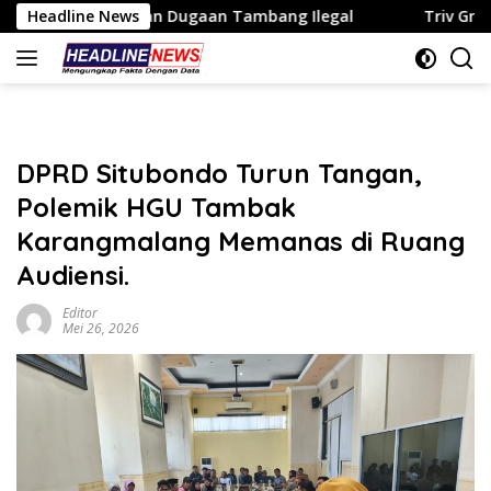
Langsung
kan Dugaan Tambang Ilegal
Headline News
Triv Group dan Gabriel Rey 
ke
konten
DPRD Situbondo Turun Tangan,
Polemik HGU Tambak
Karangmalang Memanas di Ruang
Audiensi.
Editor
Mei 26, 2026