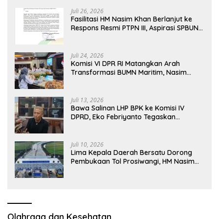
Juli 26, 2026
Fasilitasi HM Nasim Khan Berlanjut ke
Respons Resmi PTPN III, Aspirasi SPBUN
SGN Kini Masuki Tahap Pembahasan
Dijajaran Direksi
Juli 24, 2026
Komisi VI DPR RI Matangkan Arah
Transformasi BUMN Maritim, Nasim
Khan Tekankan Sinergi Nasional
Juli 13, 2026
Bawa Salinan LHP BPK ke Komisi IV
DPRD, Eko Febriyanto Tegaskan
Pengawasan Dewan Wajib Berbasis
Data Resmi Negara
Juli 10, 2026
Lima Kepala Daerah Bersatu Dorong
Pembukaan Tol Prosiwangi, HM Nasim
Khan Fasilitasi Aspirasi ke Pemerintah
Pusat
Olahraga dan Kesehatan