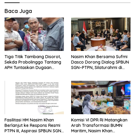
Baca Juga
Tiga Titik Tambang Disorot,
Nasim Khan Bersama Sufmi
Sekda Probolinggo Tantang
Dasco Dorong Dialog SPBUN
APH Tuntaskan Dugaan
SGN–PTPN, Silaturahmi di
Tambang Ilegal
Senayan Tutup Babak
Polemik
Fasilitasi HM Nasim Khan
Komisi VI DPR RI Matangkan
Berlanjut ke Respons Resmi
Arah Transformasi BUMN
PTPN III, Aspirasi SPBUN SGN
Maritim, Nasim Khan