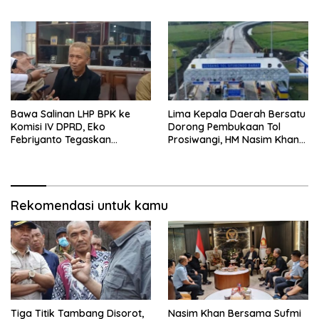
Kini Masuki Tahap
Tekankan Sinergi Nasional
Pembahasan Dijajaran
Direksi
Bawa Salinan LHP BPK ke
Lima Kepala Daerah Bersatu
Komisi IV DPRD, Eko
Dorong Pembukaan Tol
Febriyanto Tegaskan
Prosiwangi, HM Nasim Khan
Pengawasan Dewan Wajib
Fasilitasi Aspirasi ke
Berbasis Data Resmi Negara
Pemerintah Pusat
Rekomendasi untuk kamu
Tiga Titik Tambang Disorot,
Nasim Khan Bersama Sufmi