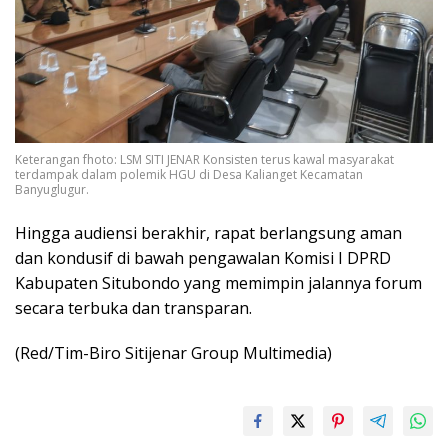
Keterangan fhoto: LSM SITI JENAR Konsisten terus kawal masyarakat
terdampak dalam polemik HGU di Desa Kalianget Kecamatan
Banyuglugur.
Hingga audiensi berakhir, rapat berlangsung aman
dan kondusif di bawah pengawalan Komisi I DPRD
Kabupaten Situbondo yang memimpin jalannya forum
secara terbuka dan transparan.
(Red/Tim-Biro Sitijenar Group Multimedia)