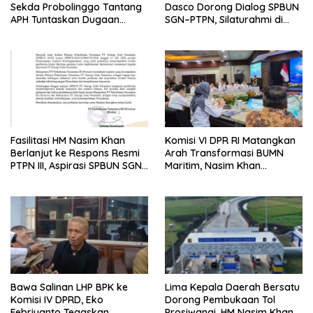
Sekda Probolinggo Tantang
Dasco Dorong Dialog SPBUN
APH Tuntaskan Dugaan
SGN–PTPN, Silaturahmi di
Tambang Ilegal
Senayan Tutup Babak
Polemik
Fasilitasi HM Nasim Khan
Komisi VI DPR RI Matangkan
Berlanjut ke Respons Resmi
Arah Transformasi BUMN
PTPN III, Aspirasi SPBUN SGN
Maritim, Nasim Khan
Kini Masuki Tahap
Tekankan Sinergi Nasional
Pembahasan Dijajaran
Direksi
Bawa Salinan LHP BPK ke
Lima Kepala Daerah Bersatu
Komisi IV DPRD, Eko
Dorong Pembukaan Tol
Febriyanto Tegaskan
Prosiwangi, HM Nasim Khan