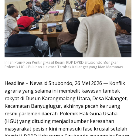
Inilah Poin-Poin Penting Hasil Resmi RDP DPRD Situbondo Bongkar
Polemik HGU Puluhan Hektare Tambak Kalianget yang Kian Memanas
Headline – News.id Situbondo, 26 Mei 2026 — Konflik
agraria yang selama ini membelit kawasan tambak
rakyat di Dusun Karangmalang Utara, Desa Kalianget,
Kecamatan Banyuglugur, akhirnya pecah ke ruang
resmi parlemen daerah. Polemik Hak Guna Usaha
(HGU) yang dituding menjadi sumber keresahan
masyarakat pesisir kini memasuki fase krusial setelah