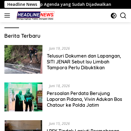
Langsung
NG Ungkap Agenda yang Sudah Dijadwalkan
Headline News
Tiga Titik
ke
konten
HEADLINE
Berita Terbaru
NEWS
Juni 19, 2026
Telusuri Dokumen dan Lapangan,
SITI JENAR Sebut Isu Limbah
Tampora Perlu Dibuktikan
Juni 18, 2026
Persoalan Perdata Berujung
Laporan Pidana, Vivin Adukan Bos
Chatour ke Polda Jatim
Juni 15, 2026
LPSK Tindak Lanjuti Permohonan