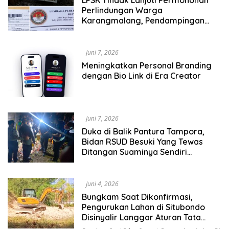
Perlindungan Warga
Karangmalang, Pendampingan
Tetap Berproses
Juni 7, 2026
Meningkatkan Personal Branding
dengan Bio Link di Era Creator
Juni 7, 2026
Duka di Balik Pantura Tampora,
Bidan RSUD Besuki Yang Tewas
Ditangan Suaminya Sendiri
Tinggalkan Dua Anak
Juni 4, 2026
Bungkam Saat Dikonfirmasi,
Pengurukan Lahan di Situbondo
Disinyalir Langgar Aturan Tata
Ruang dan Lingkungan