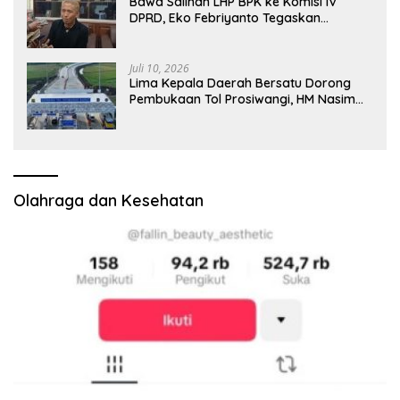
Bawa Salinan LHP BPK ke Komisi IV
DPRD, Eko Febriyanto Tegaskan
Pengawasan Dewan Wajib Berbasis
Data Resmi Negara
Juli 10, 2026
Lima Kepala Daerah Bersatu Dorong
Pembukaan Tol Prosiwangi, HM Nasim
Khan Fasilitasi Aspirasi ke Pemerintah
Pusat
Olahraga dan Kesehatan