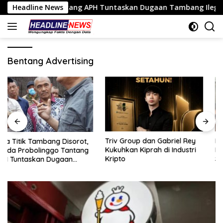
Langsung
inggo Tantang APH Tuntaskan Dugaan Tambang Ilegal
Headline News
T
ke
konten
Bentang Advertising
Triv Group dan Gabriel Rey
Nasim Khan Bersama Sufmi
Kukuhkan Kiprah di Industri
Dasco Dorong Dialog SPBUN
Kripto
SGN–PTPN, Silaturahmi di
Senayan Tutup Babak
Polemik