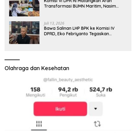
Komisi VI DPR RI Matangkan Arah
Transformasi BUMN Maritim, Nasim
Khan Tekankan Sinergi Nasional
Juli 13, 2026
Bawa Salinan LHP BPK ke Komisi IV
DPRD, Eko Febriyanto Tegaskan
Pengawasan Dewan Wajib Berbasis
Data Resmi Negara
Olahraga dan Kesehatan