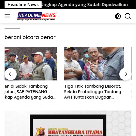
Langsung
PATENANG Ungkap Agenda yang Sudah Dijadwalkan
Headline News
Tiga
ke
konten
berani bicara benar
Triv Group dan Gabriel Rey
Tiga Titik Tambang Disorot,
Kukuhkan Kiprah di Industri
Sekda Probolinggo Tantang
Kripto
APH Tuntaskan Dugaan
Tambang Ilegal