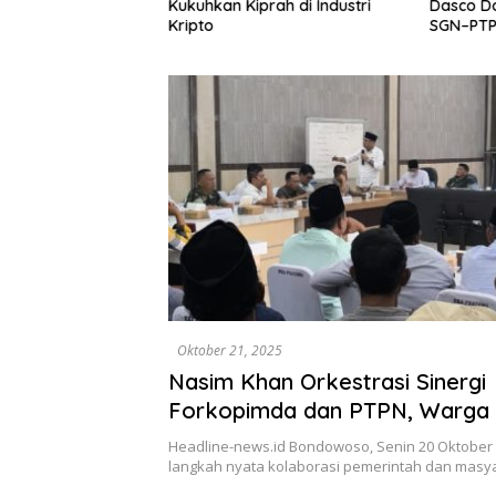
Kukuhkan Kiprah di Industri
Dasco D
linggo Tantang
Kripto
SGN–PTPN
kan Dugaan
Senayan 
gal
Oktober 21, 2025
Nasim Khan Orkestrasi Sinergi
Forkopimda dan PTPN, Warga 
Bersiap Menuju Kesejahteraan
Headline-news.id Bondowoso, Senin 20 Oktober 
langkah nyata kolaborasi pemerintah dan masy