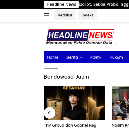
Langsung
ga Titik Tambang Disorot, Sekda Probolinggo Tantang APH Tu
Headline News
ke
konten
Redaksi
Indeks
Home
Berita
Politik
Hukum
Bondowoso Jatim
Triv Group dan Gabriel Rey
Nasim K
ambang Disorot,