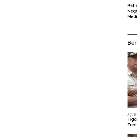
Refl
Nege
Med
Ter
SIT
MUL
Ber
Agust
Tiga
Tant