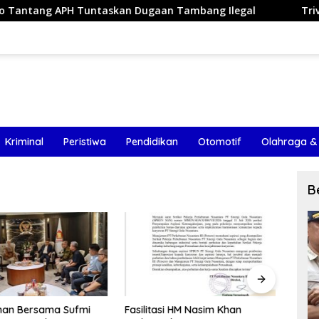
ntaskan Dugaan Tambang Ilegal
Triv Group dan Gabriel
Kriminal
Peristiwa
Pendidikan
Otomotif
Olahraga &
B
han Bersama Sufmi
Fasilitasi HM Nasim Khan
Komis