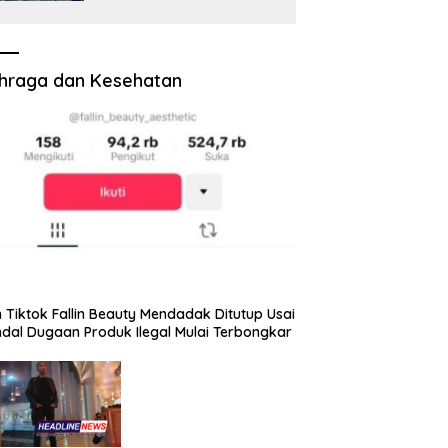
Prosiwangi, HM Nasim
Khan Fasilitasi Aspirasi ke
Pemerintah Pusat
hraga dan Kesehatan
 Tiktok Fallin Beauty Mendadak Ditutup Usai
dal Dugaan Produk Ilegal Mulai Terbongkar