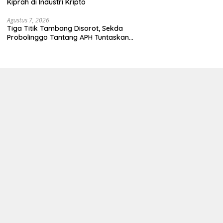
Kiprah di Industri Kripto
Agustus 7, 2026
Tiga Titik Tambang Disorot, Sekda
Probolinggo Tantang APH Tuntaskan
Dugaan Tambang Ilegal