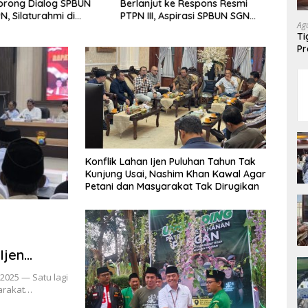
orong Dialog SPBUN
Berlanjut ke Respons Resmi
Arah
, Silaturahmi di
PTPN III, Aspirasi SPBUN SGN
Mari
Ag
Tutup Babak Polemik
Kini Masuki Tahap
Siner
Ti
Pembahasan Dijajaran Direksi
Pr
Du
Konflik Lahan Ijen Puluhan Tahun Tak
Kunjung Usai, Nashim Khan Kawal Agar
Petani dan Masyarakat Tak Dirugikan
Ijen
 Baru
2025 — Satu lagi
arakat…