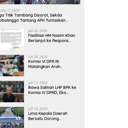
 Transformasi BUMN
Komisi IV DPRD, Eko Febriyanto
D
tim, Nasim Khan Tekankan
Tegaskan Pengawasan Dewan
P
ustus 7, 2026
gi Nasional
Wajib Berbasis Data Resmi
Fa
ga Titik Tambang Disorot, Sekda
Negara
P
obolinggo Tantang APH Tuntaskan
gaan Tambang Ilegal
Juli 26, 2026
Fasilitasi HM Nasim Khan
Berlanjut ke Respons
Resmi PTPN III, Aspirasi
SPBUN SGN Kini Masuki
Tahap Pembahasan
Juli 24, 2026
Dijajaran Direksi
Komisi VI DPR RI
Matangkan Arah
Transformasi BUMN
Maritim, Nasim Khan
Tekankan Sinergi Nasional
Juli 13, 2026
Bawa Salinan LHP BPK ke
Komisi IV DPRD, Eko
Febriyanto Tegaskan
Pengawasan Dewan Wajib
Berbasis Data Resmi
Juli 10, 2026
Negara
Lima Kepala Daerah
Bersatu Dorong
Pembukaan Tol