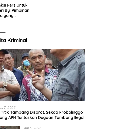
eksi Pers Untuk
ri By: Pimpinan
ia yang
gabung dalam PT
IJENAR GROUP
TIMEDIA
ita Kriminal
us 7, 2026
 Titik Tambang Disorot, Sekda Probolinggo
ang APH Tuntaskan Dugaan Tambang Ilegal
Juli 5, 2026