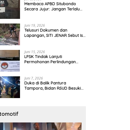
Membaca APBD Situbondo
Secara Jujur: Jangan Terlalu
Cepat Menyalahkan Pusat,
Tetapi Jangan Pula Kita
Menutup Mata terhadap Tata
Juni 19, 2026
Kelola Daerah
Telusuri Dokumen dan
Lapangan, SITI JENAR Sebut Isu
Limbah Tampora Perlu
Dibuktikan
Juni 15, 2026
LPSK Tindak Lanjuti
Permohonan Perlindungan
Warga Karangmalang,
Pendampingan Tetap
Berproses
Juni 7, 2026
Duka di Balik Pantura
Tampora, Bidan RSUD Besuki
Yang Tewas Ditangan
Suaminya Sendiri Tinggalkan
Dua Anak
tomotif