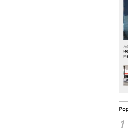
Fe
Re
Me
G
Pop
1