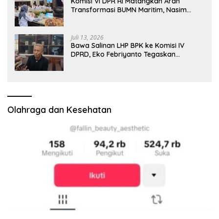
Komisi VI DPR RI Matangkan Arah
Transformasi BUMN Maritim, Nasim
Khan Tekankan Sinergi Nasional
Juli 13, 2026
Bawa Salinan LHP BPK ke Komisi IV
DPRD, Eko Febriyanto Tegaskan
Pengawasan Dewan Wajib Berbasis
Data Resmi Negara
Olahraga dan Kesehatan