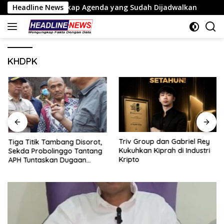
Langsung
NANG Ungkap Agenda yang Sudah Dijadwalkan
Headline News
Tiga Tit
ke
konten
KHDPK
Triv Group dan Gabriel Rey
Tiga Titik Tambang Disorot,
Kukuhkan Kiprah di Industri
Sekda Probolinggo Tantang
Kripto
APH Tuntaskan Dugaan
Tambang Ilegal