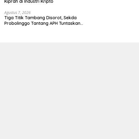
Kiprah di Industri Kripto
Agustus 7, 2026
Tiga Titik Tambang Disorot, Sekda
Probolinggo Tantang APH Tuntaskan
Dugaan Tambang Ilegal