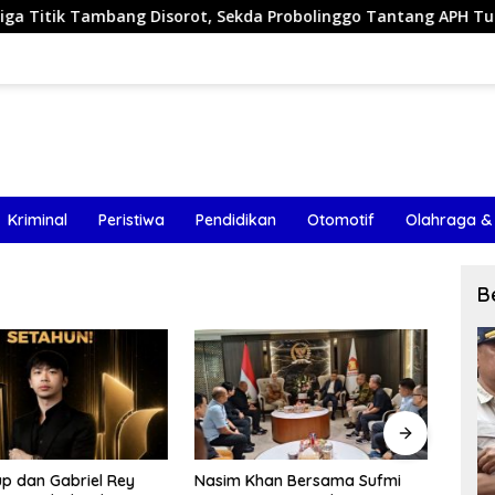
g Disorot, Sekda Probolinggo Tantang APH Tuntaskan Dugaan
Kriminal
Peristiwa
Pendidikan
Otomotif
Olahraga &
B
han Bersama Sufmi
Fasilitasi HM Nasim Khan
Komis