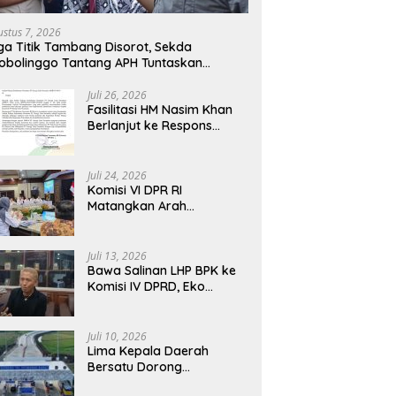
 Transformasi BUMN
Komisi IV DPRD, Eko Febriyanto
D
tim, Nasim Khan Tekankan
Tegaskan Pengawasan Dewan
P
ustus 7, 2026
gi Nasional
Wajib Berbasis Data Resmi
Fa
ga Titik Tambang Disorot, Sekda
Negara
P
obolinggo Tantang APH Tuntaskan
gaan Tambang Ilegal
Juli 26, 2026
Fasilitasi HM Nasim Khan
Berlanjut ke Respons
Resmi PTPN III, Aspirasi
SPBUN SGN Kini Masuki
Tahap Pembahasan
Juli 24, 2026
Dijajaran Direksi
Komisi VI DPR RI
Matangkan Arah
Transformasi BUMN
Maritim, Nasim Khan
Tekankan Sinergi Nasional
Juli 13, 2026
Bawa Salinan LHP BPK ke
Komisi IV DPRD, Eko
Febriyanto Tegaskan
Pengawasan Dewan Wajib
Berbasis Data Resmi
Juli 10, 2026
Negara
Lima Kepala Daerah
Bersatu Dorong
Pembukaan Tol