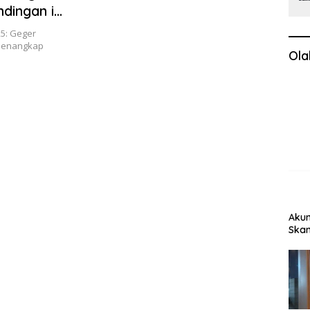
dingan ini
25: Geger
 menangkap
Ola
Akun
Skan