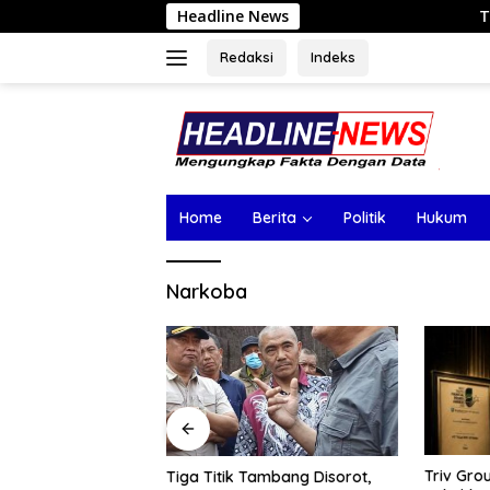
Langsung
Headline News
Tiga Titik Tamban
ke
konten
Redaksi
Indeks
Home
Berita
Politik
Hukum
Narkoba
Triv Group dan Gabriel Rey
Nasim K
ambang Disorot,