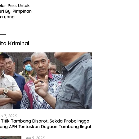
eksi Pers Untuk
ri By: Pimpinan
ia yang
gabung dalam PT
IJENAR GROUP
TIMEDIA
ita Kriminal
us 7, 2026
 Titik Tambang Disorot, Sekda Probolinggo
ang APH Tuntaskan Dugaan Tambang Ilegal
Juli 5, 2026