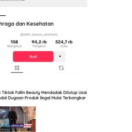
Prosiwangi, HM Nasim
Khan Fasilitasi Aspirasi ke
Pemerintah Pusat
hraga dan Kesehatan
 Tiktok Fallin Beauty Mendadak Ditutup Usai
dal Dugaan Produk Ilegal Mulai Terbongkar