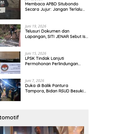
Membaca APBD Situbondo
Secara Jujur: Jangan Terlalu
Cepat Menyalahkan Pusat,
Tetapi Jangan Pula Kita
Menutup Mata terhadap Tata
Juni 19, 2026
Kelola Daerah
Telusuri Dokumen dan
Lapangan, SITI JENAR Sebut Isu
Limbah Tampora Perlu
Dibuktikan
Juni 15, 2026
LPSK Tindak Lanjuti
Permohonan Perlindungan
Warga Karangmalang,
Pendampingan Tetap
Berproses
Juni 7, 2026
Duka di Balik Pantura
Tampora, Bidan RSUD Besuki
Yang Tewas Ditangan
Suaminya Sendiri Tinggalkan
Dua Anak
tomotif