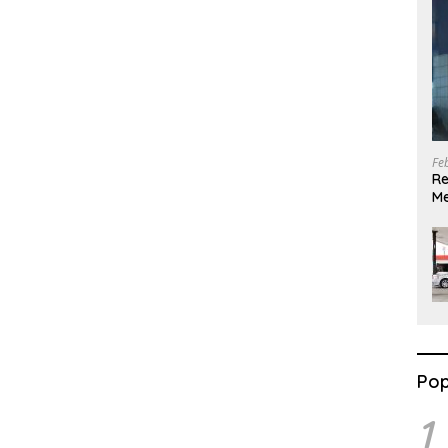
Fe
Re
Me
G
Pop
1