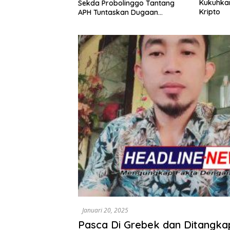
Kukuhkan Kiprah di Industri
Dasco D
linggo Tantang
Kripto
SGN–PTPN
kan Dugaan
Senayan 
gal
Januari 20, 2025
Pasca Di Grebek dan Ditangka