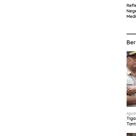
Refl
Nege
Med
Ter
SIT
MUL
Ber
Agust
Tiga
Tant