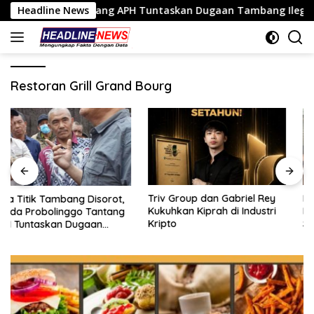
Langsung
inggo Tantang APH Tuntaskan Dugaan Tambang Ilegal
Headline News
T
ke
konten
Restoran Grill Grand Bourg
Triv Group dan Gabriel Rey
Nasim Khan Bersama Sufmi
Kukuhkan Kiprah di Industri
Dasco Dorong Dialog SPBUN
Kripto
SGN–PTPN, Silaturahmi di
Senayan Tutup Babak
Polemik