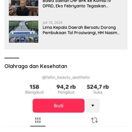
Bawa Salinan LHP BPK ke Komisi IV
DPRD, Eko Febriyanto Tegaskan
Pengawasan Dewan Wajib Berbasis
Data Resmi Negara
Juli 10, 2026
Lima Kepala Daerah Bersatu Dorong
Pembukaan Tol Prosiwangi, HM Nasim
Khan Fasilitasi Aspirasi ke Pemerintah
Pusat
Olahraga dan Kesehatan