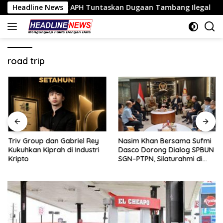
Langsung
o Tantang APH Tuntaskan Dugaan Tambang Ilegal
Headline News
Triv 
ke
konten
road trip
Triv Group dan Gabriel Rey
Nasim Khan Bersama Sufmi
Kukuhkan Kiprah di Industri
Dasco Dorong Dialog SPBUN
Kripto
SGN–PTPN, Silaturahmi di
Senayan Tutup Babak
Polemik