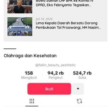
Bawa Salinan LHP BPK ke Komisi IV
DPRD, Eko Febriyanto Tegaskan
Pengawasan Dewan Wajib Berbasis
Data Resmi Negara
Juli 10, 2026
Lima Kepala Daerah Bersatu Dorong
Pembukaan Tol Prosiwangi, HM Nasim
Khan Fasilitasi Aspirasi ke Pemerintah
Pusat
Olahraga dan Kesehatan