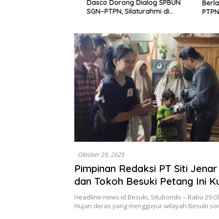
rah di Industri
Dasco Dorong Dialog SPBUN
Berlanju
SGN–PTPN, Silaturahmi di
PTPN III
Senayan Tutup Babak Polemik
Kini Mas
Pembahas
Oktober 29, 2025
Pimpinan Redaksi PT Siti Jena
dan Tokoh Besuki Petang Ini K
Rumah Duka, Serahkan Santun
Headline-news.id Besuki, Situbondo – Rabu 29 O
Doa
Hujan deras yang mengguyur wilayah Besuki so