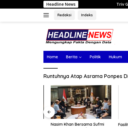
Langsung
Headline News
Triv Group dan Gabriel 
ke
konten
Redaksi
Indeks
Home
Berita
Politik
Hukum
Runtuhnya Atap Asrama Ponpes Di
dan Gabriel Rey
Nasim Khan Bersama Sufmi
Fasilita