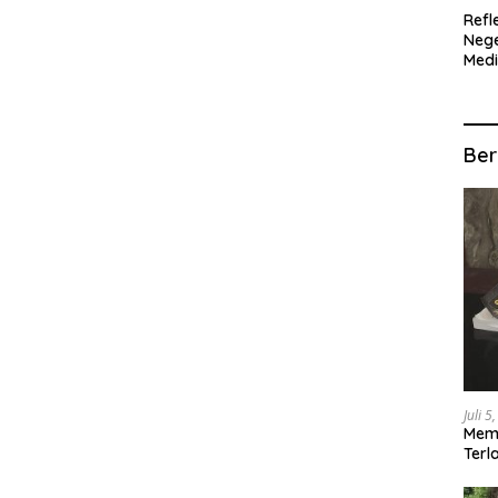
Refl
Nege
Med
Ter
SIT
MUL
Ber
Juli 5
Memb
Terl
Pula
Dae