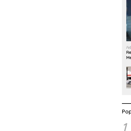
Fe
Re
Me
G
Pop
1