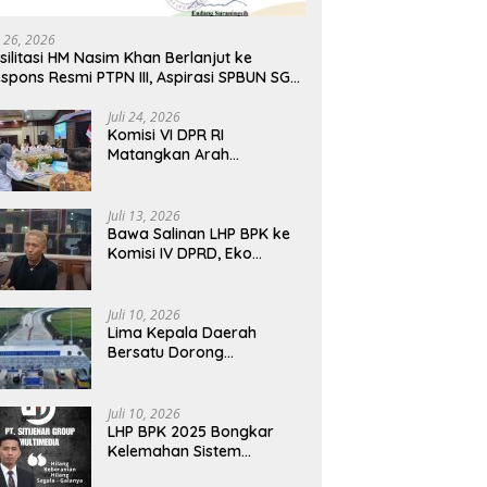
i IV DPRD, Eko Febriyanto
Dorong Pembukaan Tol
K
skan Pengawasan Dewan
Prosiwangi, HM Nasim Khan
S
i 26, 2026
 Berbasis Data Resmi
Fasilitasi Aspirasi ke
D
silitasi HM Nasim Khan Berlanjut ke
ra
Pemerintah Pusat
spons Resmi PTPN III, Aspirasi SPBUN SGN
ni Masuki Tahap Pembahasan Dijajaran
reksi
Juli 24, 2026
Komisi VI DPR RI
Matangkan Arah
Transformasi BUMN
Maritim, Nasim Khan
Tekankan Sinergi Nasional
Juli 13, 2026
Bawa Salinan LHP BPK ke
Komisi IV DPRD, Eko
Febriyanto Tegaskan
Pengawasan Dewan Wajib
Berbasis Data Resmi
Juli 10, 2026
Negara
Lima Kepala Daerah
Bersatu Dorong
Pembukaan Tol
Prosiwangi, HM Nasim
Khan Fasilitasi Aspirasi ke
Juli 10, 2026
Pemerintah Pusat
LHP BPK 2025 Bongkar
Kelemahan Sistem
Keuangan Situbondo,