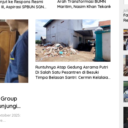
Arah Transformasi BUMN
Komis
t ke Respons Resmi
Maritim, Nasim Khan Tekankan
Tega
, Aspirasi SPBUN SGN
Jul
Sinergi Nasional
Wajib
uki Tahap
Fa
Nega
an Dijajaran Direksi
Re
Ki
Di
Runtuhnya Atap Gedung Asrama Putri
Di Salah Satu Pesantren di Besuki
Timpa Belasan Santri: Cermin Kelalaian
Struktural yang Terus Berulang
r Group
unjungi
an dan
ktober 2025:
re…