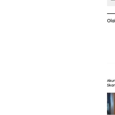
Ola
Akun
Skan