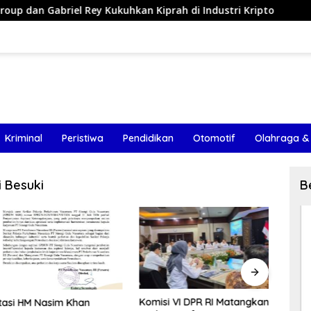
Rey Kukuhkan Kiprah di Industri Kripto
Nasim Khan Ber
Kriminal
Peristiwa
Pendidikan
Otomotif
Olahraga &
 Besuki
B
Komisi VI DPR RI Matangkan
Bawa 
si HM Nasim Khan