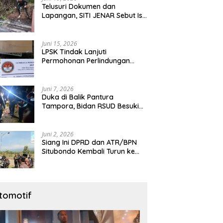
Telusuri Dokumen dan
Lapangan, SITI JENAR Sebut Isu
Limbah Tampora Perlu
Dibuktikan
Juni 15, 2026
LPSK Tindak Lanjuti
Permohonan Perlindungan
Warga Karangmalang,
Pendampingan Tetap
Berproses
Juni 7, 2026
Duka di Balik Pantura
Tampora, Bidan RSUD Besuki
Yang Tewas Ditangan
Suaminya Sendiri Tinggalkan
Dua Anak
Juni 2, 2026
Siang Ini DPRD dan ATR/BPN
Situbondo Kembali Turun ke
Lokasi Sengketa HGU
Karangmalang
tomotif