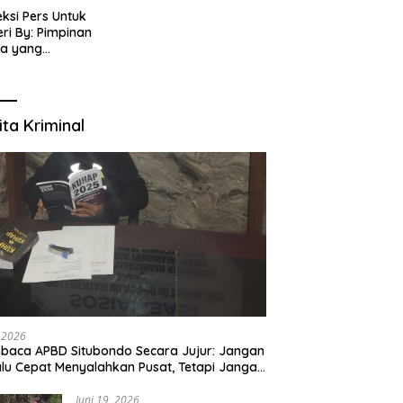
eksi Pers Untuk
ri By: Pimpinan
ia yang
gabung dalam PT
IJENAR GROUP
TIMEDIA
ita Kriminal
, 2026
aca APBD Situbondo Secara Jujur: Jangan
alu Cepat Menyalahkan Pusat, Tetapi Jangan
 Kita Menutup Mata terhadap Tata Kelola
rah
Juni 19, 2026