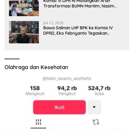
Komisi VI DPR RI Matangkan Arah
Transformasi BUMN Maritim, Nasim
Khan Tekankan Sinergi Nasional
Juli 13, 2026
Bawa Salinan LHP BPK ke Komisi IV
DPRD, Eko Febriyanto Tegaskan
Pengawasan Dewan Wajib Berbasis
Data Resmi Negara
Olahraga dan Kesehatan