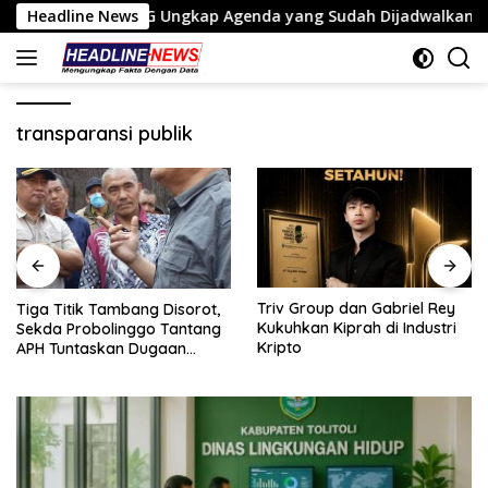
Langsung
 PATENANG Ungkap Agenda yang Sudah Dijadwalkan
Headline News
Tig
ke
konten
transparansi publik
Triv Group dan Gabriel Rey
Tiga Titik Tambang Disorot,
Kukuhkan Kiprah di Industri
Sekda Probolinggo Tantang
Kripto
APH Tuntaskan Dugaan
Tambang Ilegal