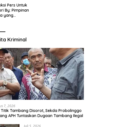
eksi Pers Untuk
ri By: Pimpinan
ia yang
gabung dalam PT
IJENAR GROUP
TIMEDIA
ita Kriminal
us 7, 2026
 Titik Tambang Disorot, Sekda Probolinggo
ang APH Tuntaskan Dugaan Tambang Ilegal
Juli 5, 2026