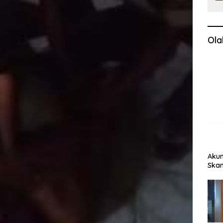
Ola
Akun
Skan