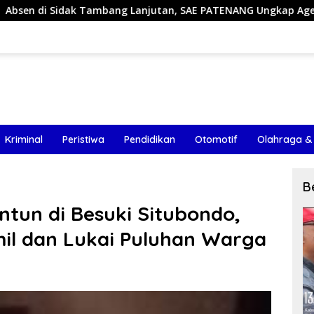
ng Lanjutan, SAE PATENANG Ungkap Agenda yang Sudah Dijadw
Kriminal
Peristiwa
Pendidikan
Otomotif
Olahraga &
B
ntun di Besuki Situbondo,
mil dan Lukai Puluhan Warga