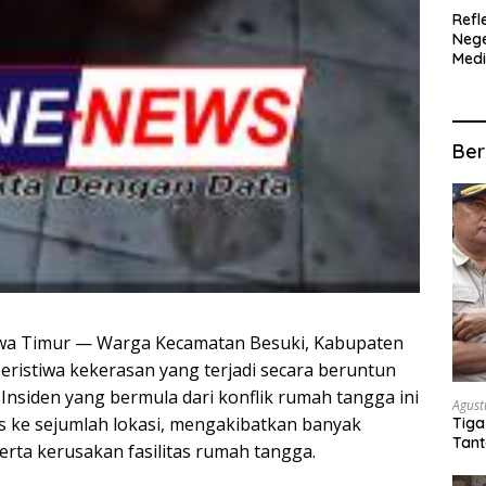
Refl
Nege
Med
Ter
SIT
MUL
Ber
Jawa Timur — Warga Kecamatan Besuki, Kabupaten
eristiwa kekerasan yang terjadi secara beruntun
 Insiden yang bermula dari konflik rumah tangga ini
Agust
 ke sejumlah lokasi, mengakibatkan banyak
Tiga
Tant
serta kerusakan fasilitas rumah tangga.