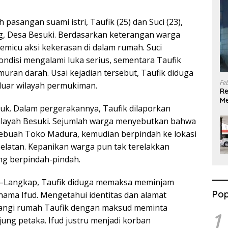
h pasangan suami istri, Taufik (25) dan Suci (23),
g, Desa Besuki. Berdasarkan keterangan warga
emicu aksi kekerasan di dalam rumah. Suci
ondisi mengalami luka serius, sementara Taufik
muran darah. Usai kejadian tersebut, Taufik diduga
Fe
luar wilayah permukiman.
Re
Me
uruk. Dalam pergerakannya, Taufik dilaporkan
G
wilayah Besuki. Sejumlah warga menyebutkan bahwa
ebuah Toko Madura, kemudian berpindah ke lokasi
selatan. Kepanikan warga pun tak terelakkan
ng berpindah-pindah.
uki–Langkap, Taufik diduga memaksa meminjam
Pop
ama Ifud. Mengetahui identitas dan alamat
tangi rumah Taufik dengan maksud meminta
1
jung petaka. Ifud justru menjadi korban