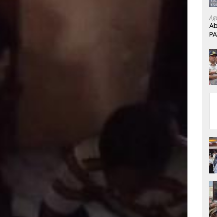
Ag
Ab
P
Di