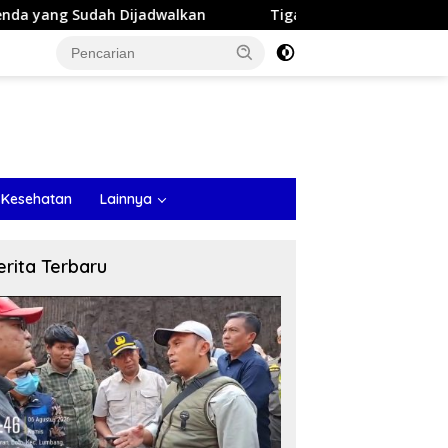
alkan
Tiga Titik Tambang Disorot, Sekda Probolinggo
 Kesehatan
Lainnya
erita Terbaru