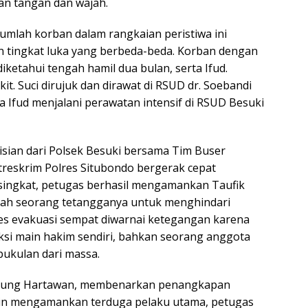
an tangan dan wajah.
mlah korban dalam rangkaian peristiwa ini
 tingkat luka yang berbeda-beda. Korban dengan
diketahui tengah hamil dua bulan, serta Ifud.
it. Suci dirujuk dan dirawat di RSUD dr. Soebandi
a Ifud menjalani perawatan intensif di RSUD Besuki
sian dari Polsek Besuki bersama Tim Buser
atreskrim Polres Situbondo bergerak cepat
ingkat, petugas berhasil mengamankan Taufik
lah seorang tetangganya untuk menghindari
ses evakuasi sempat diwarnai ketegangan karena
si main hakim sendiri, bahkan seorang anggota
pukulan dari massa.
 Agung Hartawan, membenarkan penangkapan
ain mengamankan terduga pelaku utama, petugas