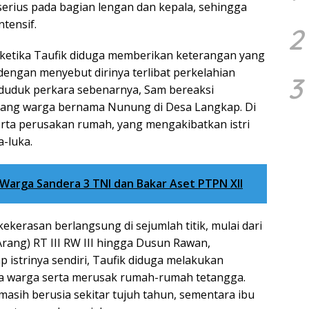
erius pada bagian lengan dan kepala, sehingga
tensif.
2
ketika Taufik diduga memberikan keterangan yang
dengan menyebut dirinya terlibat perkelahian
3
duduk perkara sebenarnya, Sam bereaksi
ang warga bernama Nunung di Desa Langkap. Di
serta perusakan rumah, yang mengakibatkan istri
-luka.
Warga Sandera 3 TNI dan Bakar Aset PTPN XII
ekerasan berlangsung di sejumlah titik, mulai dari
rang) RT III RW III hingga Dusun Rawan,
 istrinya sendiri, Taufik diduga melakukan
a warga serta merusak rumah-rumah tetangga.
 masih berusia sekitar tujuh tahun, sementara ibu