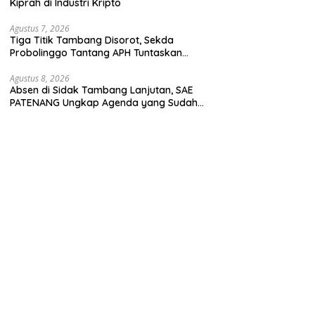
Kiprah di Industri Kripto
Agustus 7, 2026
Tiga Titik Tambang Disorot, Sekda
Probolinggo Tantang APH Tuntaskan
Dugaan Tambang Ilegal
Agustus 8, 2026
Absen di Sidak Tambang Lanjutan, SAE
PATENANG Ungkap Agenda yang Sudah
Dijadwalkan