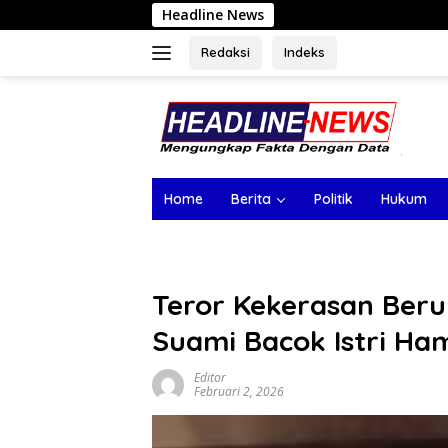
Langsung
Headline News
Absen di Sidak Tamba
ke
konten
Redaksi
Indeks
Home
Berita
Politik
Hukum
Teror Kekerasan Beru
Suami Bacok Istri Ha
Editor
Februari 2, 2026