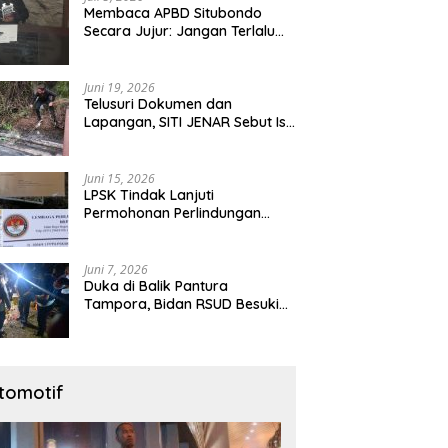
Membaca APBD Situbondo
Secara Jujur: Jangan Terlalu
Cepat Menyalahkan Pusat,
Tetapi Jangan Pula Kita
Menutup Mata terhadap Tata
Juni 19, 2026
Kelola Daerah
Telusuri Dokumen dan
Lapangan, SITI JENAR Sebut Isu
Limbah Tampora Perlu
Dibuktikan
Juni 15, 2026
LPSK Tindak Lanjuti
Permohonan Perlindungan
Warga Karangmalang,
Pendampingan Tetap
Berproses
Juni 7, 2026
Duka di Balik Pantura
Tampora, Bidan RSUD Besuki
Yang Tewas Ditangan
Suaminya Sendiri Tinggalkan
Dua Anak
tomotif