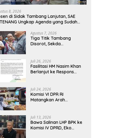
ustus 8, 2026
sen di Sidak Tambang Lanjutan, SAE
ATENANG Ungkap Agenda yang Sudah
jadwalkan
Agustus 7, 2026
Tiga Titik Tambang
Disorot, Sekda
Probolinggo Tantang APH
Tuntaskan Dugaan
Tambang Ilegal
Juli 26, 2026
Fasilitasi HM Nasim Khan
Berlanjut ke Respons
Resmi PTPN III, Aspirasi
SPBUN SGN Kini Masuki
Tahap Pembahasan
Juli 24, 2026
Dijajaran Direksi
Komisi VI DPR RI
Matangkan Arah
Transformasi BUMN
Maritim, Nasim Khan
Tekankan Sinergi Nasional
Juli 13, 2026
Bawa Salinan LHP BPK ke
Komisi IV DPRD, Eko
Febriyanto Tegaskan