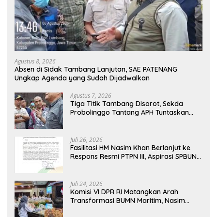
Agustus 8, 2026
Absen di Sidak Tambang Lanjutan, SAE PATENANG
Ungkap Agenda yang Sudah Dijadwalkan
Agustus 7, 2026
Tiga Titik Tambang Disorot, Sekda
Probolinggo Tantang APH Tuntaskan
Dugaan Tambang Ilegal
Juli 26, 2026
Fasilitasi HM Nasim Khan Berlanjut ke
Respons Resmi PTPN III, Aspirasi SPBUN
SGN Kini Masuki Tahap Pembahasan
Dijajaran Direksi
Juli 24, 2026
Komisi VI DPR RI Matangkan Arah
Transformasi BUMN Maritim, Nasim
Khan Tekankan Sinergi Nasional