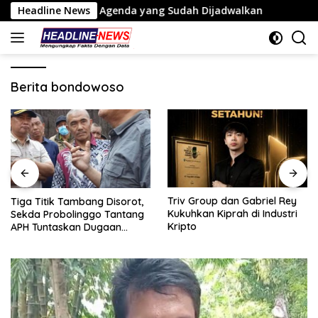
Langsung
Ungkap Agenda yang Sudah Dijadwalkan
Headline News
Tiga Titik T
ke
konten
Berita bondowoso
Triv Group dan Gabriel Rey
Tiga Titik Tambang Disorot,
Kukuhkan Kiprah di Industri
Sekda Probolinggo Tantang
Kripto
APH Tuntaskan Dugaan
Tambang Ilegal