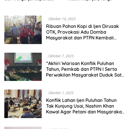
Akhiri Konflik Puluhan Tahun
Menyebabkan Kerugian
Capai Rp400 Juta Lebih
Oktober 14, 2025
Ribuan Pohon Kopi di Ijen Dirusak
OTK, Provokasi Adu Domba
Masyarakat dan PTPN Kembali
Memanas
Oktober 7, 2025
“Akhiri Warisan Konflik Puluhan
Tahun, Pemkab dan PTPN I Serta
Perwakilan Masyarakat Duduk Satu
Meja Terkait Konflik Di Kawasan
Ijen”
Oktober 1, 2025
Konflik Lahan Ijen Puluhan Tahun
Tak Kunjung Usai, Nashim Khan
Kawal Agar Petani dan Masyarakat
Tak Dirugikan