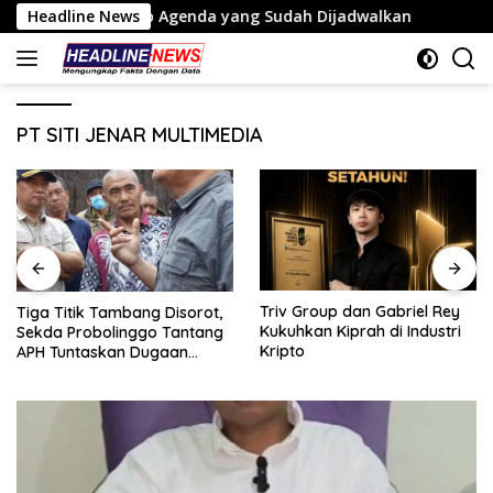
Langsung
 Ungkap Agenda yang Sudah Dijadwalkan
Headline News
Tiga Titik T
ke
konten
PT SITI JENAR MULTIMEDIA
Triv Group dan Gabriel Rey
Tiga Titik Tambang Disorot,
Kukuhkan Kiprah di Industri
Sekda Probolinggo Tantang
Kripto
APH Tuntaskan Dugaan
Tambang Ilegal