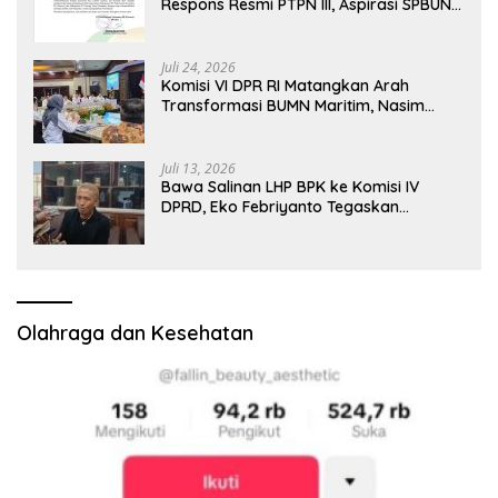
Respons Resmi PTPN III, Aspirasi SPBUN
SGN Kini Masuki Tahap Pembahasan
Dijajaran Direksi
Juli 24, 2026
Komisi VI DPR RI Matangkan Arah
Transformasi BUMN Maritim, Nasim
Khan Tekankan Sinergi Nasional
Juli 13, 2026
Bawa Salinan LHP BPK ke Komisi IV
DPRD, Eko Febriyanto Tegaskan
Pengawasan Dewan Wajib Berbasis
Data Resmi Negara
Olahraga dan Kesehatan